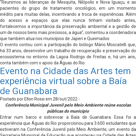
“Reunimos as lideranças de Mesquita, Nilópolis e Nova Iguaçu, e as
pacientes do grupo de tratamento oncológico, em um momento
inédito para muitas delas, incentivando a troca de experiências. Além
do acesso a espaços que elas nunca tinham visitado antes,
fortalecemos a importância da preservação ambiental e a gestão de
um de nossos bens mais preciosos, a água”, comentou a coordenadora
que também atua nos municípios de Japeri e Queimados.
O evento contou com a participação do biólogo Mário Moscatelli que,
há 33 anos, desenvolve um trabalho de recuperação e preservação do
ecossistema no entorno da Lagoa Rodrigo de Freitas e, há um ano,
conta também com o apoio da Águas do Rio.
Evento na Cidade das Artes tem
experiência virtual sobre a Baía
de Guanabara
Postado por Ellon Rossi em 28/out/2022 -
Conferência Municipal Juvenil pelo Meio Ambiente reúne escolas
públicas do município
Entrar num barco e sobrevoar a Baía de Guanabara. Essa foi a
experiência que Águas do Rio proporcionou para 3.600 estudantes que
estiveram na Conferência Juvenil pelo Meio Ambiente, um evento da
Secretaria Municipal de Educação que aconteceu na Cidade das Artes