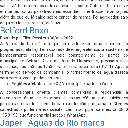
achei a reunião muito produtiva, aprendi coisas que eu realmente não
sabia. Já fui em muitos outros encontros sobre Outubro Rosa, estive
em tantas outras palestras, mas essa daqui me trouxe informações
além do que eu já sabia sobre câncer de mama. Foi agregador, saio
daqui muito esclarecida”, enfatiza.
Belford Roxo
Postado por Ellon Rossi em 30/out/2022 -
A Águas do Rio informa que, em virtude de uma manutenção
programada pela Light em sua rede de energia elétrica, um sistema de
bombeamento responsável pelo abastecimento de partes do
município de Belford Roxo, na Baixada Fluminense, precisará ficar
desligado, das 9h30 às 17h30, na próxima terça-feira (01/11). Após o
término do serviço da companhia, o fornecimento de água tratada
será normalizado gradativamente.
Regiões afetadas:
Lote XV, Vale do Ipê e parte do Wona.
A concessionária orienta clientes comerciais e residenciais a
reservarem água de cisternas e caixas d’água para atividades
prioritárias durante o período da manutenção programada. Clientes
cadastrados podem ainda solicitar caminhão pipa por meio do 0800
195 0 195, que funciona via ligação e WhatsApp.
Japeri: Águas do Rio marca