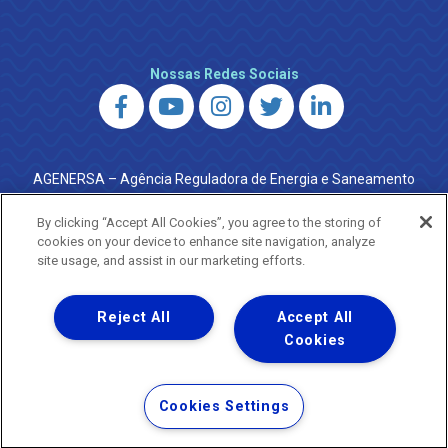
Nossas Redes Sociais
AGENERSA – Agência Reguladora de Energia e Saneamento
do Estado do Rio de Janeiro
0800 024 9040 · (21) 2332-6457 (WhatsApp) ·
By clicking “Accept All Cookies”, you agree to the storing of
ouvidoria@agenersa.rj.gov.br
/
ouvidoria.agenersa@gmail.com
cookies on your device to enhance site navigation, analyze
·
http://www.agenersa.rj.gov.br
site usage, and assist in our marketing efforts.
Reject All
Accept All
Cookies
Uma empresa
Copyright ® 2026 - Todos os Direitos Reservados.
Termos Gerais de Uso de Sites e Aplicativos
Cookies Settings
Política de Privacidade e Proteção de Dados