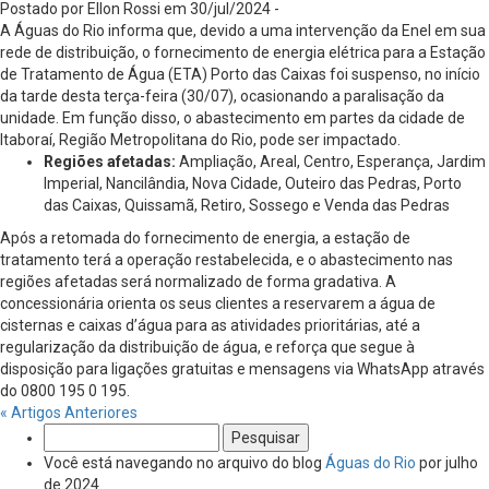
Postado por Ellon Rossi em 30/jul/2024 -
A Águas do Rio informa que, devido a uma intervenção da Enel em sua
rede de distribuição, o fornecimento de energia elétrica para a Estação
de Tratamento de Água (ETA) Porto das Caixas foi suspenso, no início
da tarde desta terça-feira (30/07), ocasionando a paralisação da
unidade. Em função disso, o abastecimento em partes da cidade de
Itaboraí, Região Metropolitana do Rio, pode ser impactado.
Regiões afetadas:
Ampliação, Areal, Centro, Esperança, Jardim
Imperial, Nancilândia, Nova Cidade, Outeiro das Pedras, Porto
das Caixas, Quissamã, Retiro, Sossego e Venda das Pedras
Após a retomada do fornecimento de energia, a estação de
tratamento terá a operação restabelecida, e o abastecimento nas
regiões afetadas será normalizado de forma gradativa. A
concessionária orienta os seus clientes a reservarem a água de
cisternas e caixas d’água para as atividades prioritárias, até a
regularização da distribuição de água, e reforça que segue à
disposição para ligações gratuitas e mensagens via WhatsApp através
do 0800 195 0 195.
« Artigos Anteriores
Pesquisar
por:
Você está navegando no arquivo do blog
Águas do Rio
por julho
de 2024.