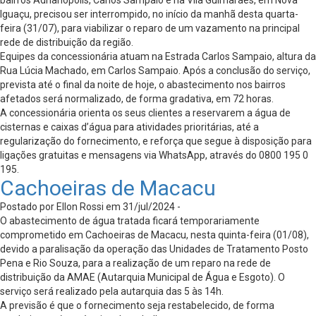
bairros Adrianópolis, Carlos Sampaio e na Vila Guimarães, em Nova
Iguaçu, precisou ser interrompido, no início da manhã desta quarta-
feira (31/07), para viabilizar o reparo de um vazamento na principal
rede de distribuição da região.
Equipes da concessionária atuam na Estrada Carlos Sampaio, altura da
Rua Lúcia Machado, em Carlos Sampaio. Após a conclusão do serviço,
prevista até o final da noite de hoje, o abastecimento nos bairros
afetados será normalizado, de forma gradativa, em 72 horas.
A concessionária orienta os seus clientes a reservarem a água de
cisternas e caixas d’água para atividades prioritárias, até a
regularização do fornecimento, e reforça que segue à disposição para
ligações gratuitas e mensagens via WhatsApp, através do 0800 195 0
195.
Cachoeiras de Macacu
Postado por Ellon Rossi em 31/jul/2024 -
O abastecimento de água tratada ficará temporariamente
comprometido em Cachoeiras de Macacu, nesta quinta-feira (01/08),
devido a paralisação da operação das Unidades de Tratamento Posto
Pena e Rio Souza, para a realização de um reparo na rede de
distribuição da AMAE (Autarquia Municipal de Água e Esgoto). O
serviço será realizado pela autarquia das 5 às 14h.
A previsão é que o fornecimento seja restabelecido, de forma