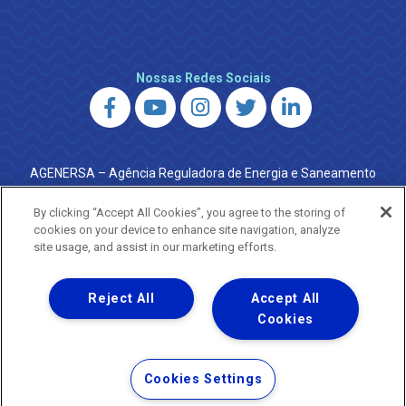
Nossas Redes Sociais
AGENERSA – Agência Reguladora de Energia e Saneamento
do Estado do Rio de Janeiro
0800 024 9040 · (21) 2332-6457 (WhatsApp) ·
By clicking “Accept All Cookies”, you agree to the storing of
ouvidoria@agenersa.rj.gov.br
/
ouvidoria.agenersa@gmail.com
cookies on your device to enhance site navigation, analyze
·
http://www.agenersa.rj.gov.br
site usage, and assist in our marketing efforts.
Reject All
Accept All
Cookies
Uma empresa
Copyright ® 2026 - Todos os Direitos Reservados.
Termos Gerais de Uso de Sites e Aplicativos
Cookies Settings
Política de Privacidade e Proteção de Dados