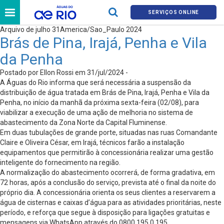
SERVIÇOS ONLINE
Arquivo de julho 31America/Sao_Paulo 2024
Brás de Pina, Irajá, Penha e Vila
da Penha
Postado por Ellon Rossi em 31/jul/2024 -
A Águas do Rio informa que será necessária a suspensão da
distribuição de água tratada em Brás de Pina, Irajá, Penha e Vila da
Penha, no início da manhã da próxima sexta-feira (02/08), para
viabilizar a execução de uma ação de melhoria no sistema de
abastecimento da Zona Norte da Capital Fluminense.
Em duas tubulações de grande porte, situadas nas ruas Comandante
Claire e Oliveira César, em Irajá, técnicos farão a instalação
equipamentos que permitirão à concessionária realizar uma gestão
inteligente do fornecimento na região.
A normalização do abastecimento ocorrerá, de forma gradativa, em
72 horas, após a conclusão do serviço, prevista até o final da noite do
próprio dia. A concessionária orienta os seus clientes a reservarem a
água de cisternas e caixas d’água para as atividades prioritárias, neste
período, e reforça que segue à disposição para ligações gratuitas e
mensagens via WhatsApp através do 0800 195 0 195.