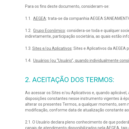
Para os fins deste documento, consideram-se:
1.1.
AEGEA
: trata-se da companhia AEGEA SANEAMENTO E
1.2.
Grupo Econômico
: considera-se toda e qualquer so
indiretamente, participação societária, as quais estão in
1.3.
Sites e/ou Aplicativos
: Sites e Aplicativos da AEGEA 
1.4.
Usuários (ou “Usuário”, quando individualmente cons
2. ACEITAÇÃO DOS TERMOS:
Ao acessar os Sites e/ou Aplicativos e, quando aplicável,
disposições constantes nesse instrumento vigentes à époc
alterar os presentes Termos, a qualquer momento, sem n
modificação, conforme data de atualização constante ao
2.1. O Usuário declara pleno conhecimento de que poderá,
canais de atendimento disponibilizados pela AEGEA, tais 