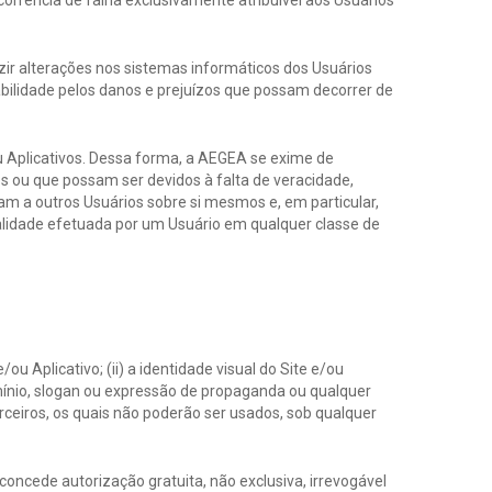
rrência de falha exclusivamente atribuível aos Usuários
ir alterações nos sistemas informáticos dos Usuários
ilidade pelos danos e prejuízos que possam decorrer de
u Aplicativos. Dessa forma, a AEGEA se exime de
os ou que possam ser devidos à falta de veracidade,
am a outros Usuários sobre si mesmos e, em particular,
alidade efetuada por um Usuário em qualquer classe de
 Aplicativo; (ii) a identidade visual do Site e/ou
domínio, slogan ou expressão de propaganda ou qualquer
terceiros, os quais não poderão ser usados, sob qualquer
concede autorização gratuita, não exclusiva, irrevogável