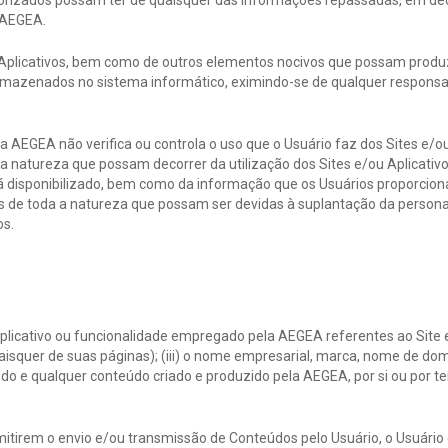
rizados possam ter de quaisquer das informações repassadas, em deco
a AEGEA.
 Aplicativos, bem como de outros elementos nocivos que possam produz
mazenados no sistema informático, eximindo-se de qualquer responsab
AEGEA não verifica ou controla o uso que o Usuário faz dos Sites e/o
a natureza que possam decorrer da utilização dos Sites e/ou Aplicativ
lá disponibilizado, bem como da informação que os Usuários proporcion
os de toda a natureza que possam ser devidas à suplantação da person
os.
licativo ou funcionalidade empregado pela AEGEA referentes ao Site e/ou
e quaisquer de suas páginas); (iii) o nome empresarial, marca, nome de 
iv) todo e qualquer conteúdo criado e produzido pela AEGEA, por si ou por 
mitirem o envio e/ou transmissão de Conteúdos pelo Usuário, o Usuário 