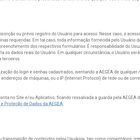
inscrição ou prévio registro do Usuário para acesso. Nesse caso, o ace
ias requeridas. Em tal caso, toda informação fornecida pelo Usuário de
 preenchimento dos respectivos formulários. É responsabilidade do Us
 os dados reais do Usuário. Em qualquer circunstância, o Usuário será 
 terceiros.
ilização do login e senhas cadastrados, isentando a AEGEA de qualquer r
erar endereços de máquinas, ou o IP (Internet Protocol) de rede ou de corre
conta no Site e/ou Aplicativo, ficando ressalvada a guarda pela AEGEA
de e Proteção de Dados da AEGEA
.
u transmissão de conteúdos pelos Usuários, tais como comentários, men