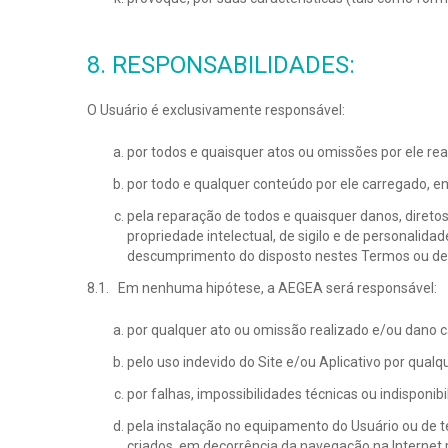
8. RESPONSABILIDADES:
O Usuário é exclusivamente responsável:
por todos e quaisquer atos ou omissões por ele real
por todo e qualquer conteúdo por ele carregado, en
pela reparação de todos e quaisquer danos, diretos o
propriedade intelectual, de sigilo e de personalida
descumprimento do disposto nestes Termos ou de qu
8.1. Em nenhuma hipótese, a AEGEA será responsável:
por qualquer ato ou omissão realizado e/ou dano c
pelo uso indevido do Site e/ou Aplicativo por qual
por falhas, impossibilidades técnicas ou indisponib
pela instalação no equipamento do Usuário ou de te
criados, em decorrência da navegação na Internet 