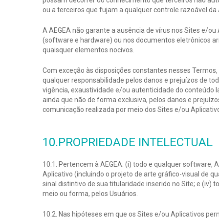
possam decorrer do conhecimento que terceiros não auto
ou a terceiros que fujam a qualquer controle razoável d
A AEGEA não garante a ausência de vírus nos Sites e/ou
(software e hardware) ou nos documentos eletrônicos ar
quaisquer elementos nocivos.
Com exceção às disposições constantes nesses Termos, a 
qualquer responsabilidade pelos danos e prejuízos de tod
vigência, exaustividade e/ou autenticidade do conteúdo 
ainda que não de forma exclusiva, pelos danos e prejuíz
comunicação realizada por meio dos Sites e/ou Aplicativ
10.PROPRIEDADE INTELECTUAL
10.1. Pertencem à AEGEA: (i) todo e qualquer software, Ap
Aplicativo (incluindo o projeto de arte gráfico-visual d
sinal distintivo de sua titularidade inserido no Site; e (
meio ou forma, pelos Usuários.
10.2. Nas hipóteses em que os Sites e/ou Aplicativos per