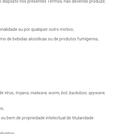
nto disposto nos presentes Termos, não devendo produzir,
ionalidade ou por qualquer outro motivo;
sumo de bebidas alcoólicas ou de produtos fumígenos,
e vírus,
trojans
,
malware
,
worm
,
bot
,
backdoor
,
spyware
,
os;
ou bem de propriedade intelectual de titularidade
licativo.