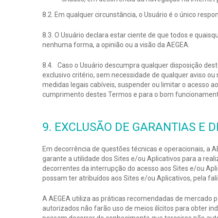
8.2. Em qualquer circunstância, o Usuário é o único resp
8.3. O Usuário declara estar ciente de que todos e quais
nenhuma forma, a opinião ou a visão da AEGEA.
8.4. Caso o Usuário descumpra qualquer disposição deste
exclusivo critério, sem necessidade de qualquer aviso ou 
medidas legais cabíveis, suspender ou limitar o acesso a
cumprimento destes Termos e para o bom funcionamento 
9. EXCLUSÃO DE GARANTIAS E 
Em decorrência de questões técnicas e operacionais, a AE
garante a utilidade dos Sites e/ou Aplicativos para a re
decorrentes da interrupção do acesso aos Sites e/ou Apl
possam ter atribuídos aos Sites e/ou Aplicativos, pela f
A AEGEA utiliza as práticas recomendadas de mercado par
autorizados não farão uso de meios ilícitos para obter 