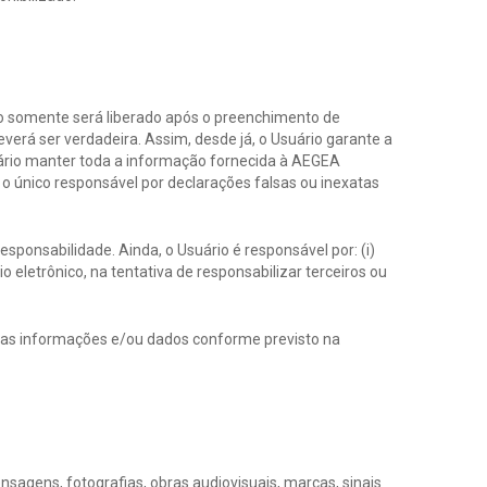
sso somente será liberado após o preenchimento de
verá ser verdadeira. Assim, desde já, o Usuário garante a
uário manter toda a informação fornecida à AEGEA
o único responsável por declarações falsas ou inexatas
esponsabilidade. Ainda, o Usuário é responsável por: (i)
io eletrônico, na tentativa de responsabilizar terceiros ou
 das informações e/ou dados conforme previsto na
sagens, fotografias, obras audiovisuais, marcas, sinais