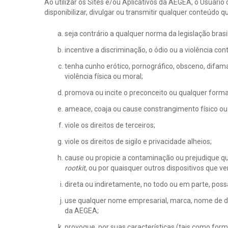
Ao utilizar os Sites e/ou Aplicativos da AEGEA, o Usuári
disponibilizar, divulgar ou transmitir qualquer conteúdo q
seja contrário a qualquer norma da legislação bra
incentive a discriminação, o ódio ou a violência co
tenha cunho erótico, pornográfico, obsceno, difam
violência física ou moral;
promova ou incite o preconceito ou qualquer forma
ameace, coaja ou cause constrangimento físico ou
viole os direitos de terceiros;
viole os direitos de sigilo e privacidade alheios;
cause ou propicie a contaminação ou prejudique qu
rootkit
, ou por quaisquer outros dispositivos que v
direta ou indiretamente, no todo ou em parte, poss
use qualquer nome empresarial, marca, nome de dom
da AEGEA;
provoque, por suas características (tais como form