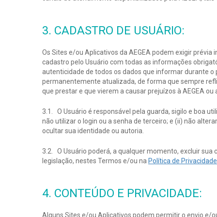
3. CADASTRO DE USUÁRIO:
Os Sites e/ou Aplicativos da AEGEA podem exigir prévia 
cadastro pelo Usuário com todas as informações obrigatór
autenticidade de todos os dados que informar durante o
permanentemente atualizada, de forma que sempre reflita
que prestar e que vierem a causar prejuízos à AEGEA ou a
3.1. O Usuário é responsável pela guarda, sigilo e boa ut
não utilizar o login ou a senha de terceiro; e (ii) não alt
ocultar sua identidade ou autoria.
3.2. O Usuário poderá, a qualquer momento, excluir sua 
legislação, nestes Termos e/ou na
Política de Privacida
4. CONTEÚDO E PRIVACIDADE:
Alguns Sites e/ou Aplicativos podem permitir o envio e/o