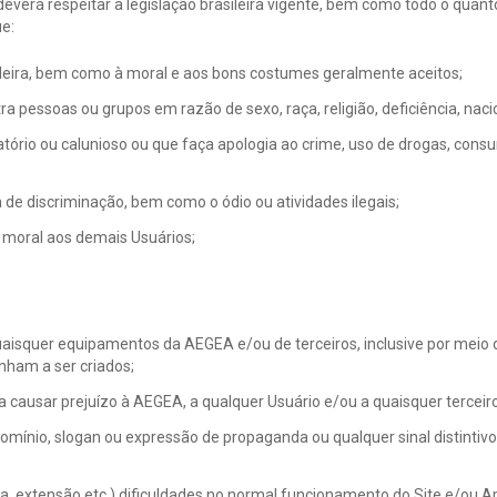
o deverá respeitar a legislação brasileira vigente, bem como todo o qua
ue:
sileira, bem como à moral e aos bons costumes geralmente aceitos;
ntra pessoas ou grupos em razão de sexo, raça, religião, deficiência, nac
atório ou calunioso ou que faça apologia ao crime, uso de drogas, con
 de discriminação, bem como o ódio ou atividades ilegais;
 moral aos demais Usuários;
aisquer equipamentos da AEGEA e/ou de terceiros, inclusive por meio d
enham a ser criados;
a causar prejuízo à AEGEA, a qualquer Usuário e/ou a quaisquer terceir
ínio, slogan ou expressão de propaganda ou qualquer sinal distintivo 
a, extensão etc.) dificuldades no normal funcionamento do Site e/ou Ap