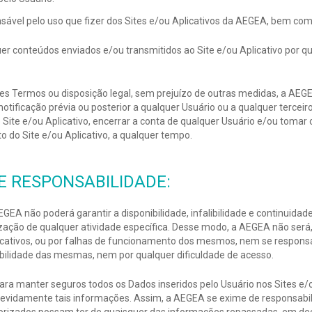
onsável pelo uso que fizer dos Sites e/ou Aplicativos da AEGEA, bem com
quer conteúdos enviados e/ou transmitidos ao Site e/ou Aplicativo por 
s Termos ou disposição legal, sem prejuízo de outras medidas, a AEGEA 
notificação prévia ou posterior a qualquer Usuário ou a qualquer terceir
o Site e/ou Aplicativo, encerrar a conta de qualquer Usuário e/ou tomar
do Site e/ou Aplicativo, a qualquer tempo.
DE RESPONSABILIDADE:
GEA não poderá garantir a disponibilidade, infalibilidade e continuida
alização de qualquer atividade específica. Desse modo, a AEGEA não se
icativos, ou por falhas de funcionamento dos mesmos, nem se responsab
alibilidade das mesmas, nem por qualquer dificuldade de acesso.
a manter seguros todos os Dados inseridos pelo Usuário nos Sites e/ou
indevidamente tais informações. Assim, a AEGEA se exime de responsabi