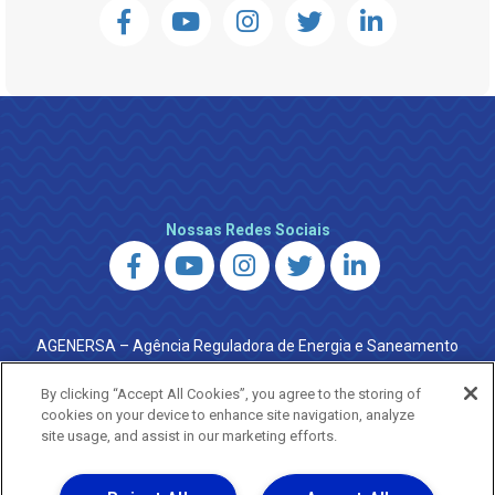
Nossas Redes Sociais
AGENERSA – Agência Reguladora de Energia e Saneamento
do Estado do Rio de Janeiro
0800 024 9040 · (21) 2332-6457 (WhatsApp) ·
By clicking “Accept All Cookies”, you agree to the storing of
ouvidoria@agenersa.rj.gov.br
/
ouvidoria.agenersa@gmail.com
cookies on your device to enhance site navigation, analyze
·
http://www.agenersa.rj.gov.br
site usage, and assist in our marketing efforts.