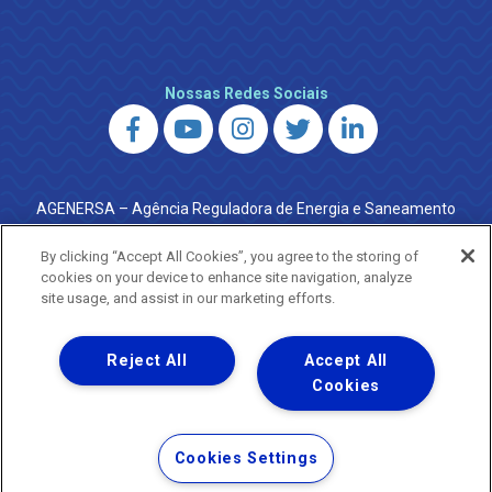
Nossas Redes Sociais
AGENERSA – Agência Reguladora de Energia e Saneamento
do Estado do Rio de Janeiro
0800 024 9040 · (21) 2332-6457 (WhatsApp) ·
By clicking “Accept All Cookies”, you agree to the storing of
ouvidoria@agenersa.rj.gov.br
/
ouvidoria.agenersa@gmail.com
cookies on your device to enhance site navigation, analyze
·
http://www.agenersa.rj.gov.br
site usage, and assist in our marketing efforts.
Reject All
Accept All
Cookies
Uma empresa
Copyright ® 2026 - Todos os Direitos Reservados.
Termos Gerais de Uso de Sites e Aplicativos
Cookies Settings
Política de Privacidade e Proteção de Dados