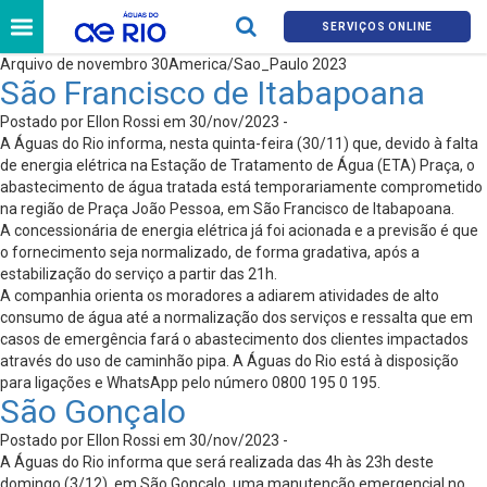
SERVIÇOS ONLINE
Arquivo de novembro 30America/Sao_Paulo 2023
São Francisco de Itabapoana
Postado por Ellon Rossi em 30/nov/2023 -
A Águas do Rio informa, nesta quinta-feira (30/11) que, devido à falta
de energia elétrica na Estação de Tratamento de Água (ETA) Praça, o
abastecimento de água tratada está temporariamente comprometido
na região de Praça João Pessoa, em São Francisco de Itabapoana.
A concessionária de energia elétrica já foi acionada e a previsão é que
o fornecimento seja normalizado, de forma gradativa, após a
estabilização do serviço a partir das 21h.
A companhia orienta os moradores a adiarem atividades de alto
consumo de água até a normalização dos serviços e ressalta que em
casos de emergência fará o abastecimento dos clientes impactados
através do uso de caminhão pipa. A Águas do Rio está à disposição
para ligações e WhatsApp pelo número 0800 195 0 195.
São Gonçalo
Postado por Ellon Rossi em 30/nov/2023 -
A Águas do Rio informa que será realizada das 4h às 23h deste
domingo (3/12), em São Gonçalo, uma manutenção emergencial no