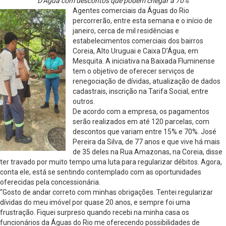
D’Água com descontos que podem chegar a 70%
Agentes comerciais da Águas do Rio
percorrerão, entre esta semana e o início de
janeiro, cerca de mil residências e
estabelecimentos comerciais dos bairros
Coreia, Alto Uruguai e Caixa D’Água, em
Mesquita. A iniciativa na Baixada Fluminense
tem o objetivo de oferecer serviços de
renegociação de dívidas, atualização de dados
cadastrais, inscrição na Tarifa Social, entre
outros.
De acordo com a empresa, os pagamentos
serão realizados em até 120 parcelas, com
descontos que variam entre 15% e 70%. José
Pereira da Silva, de 77 anos e que vive há mais
de 35 deles na Rua Amazonas, na Coreia, disse
ter travado por muito tempo uma luta para regularizar débitos. Agora,
conta ele, está se sentindo contemplado com as oportunidades
oferecidas pela concessionária.
“Gosto de andar correto com minhas obrigações. Tentei regularizar
dívidas do meu imóvel por quase 20 anos, e sempre foi uma
frustração. Fiquei surpreso quando recebi na minha casa os
funcionários da Águas do Rio me oferecendo possibilidades de