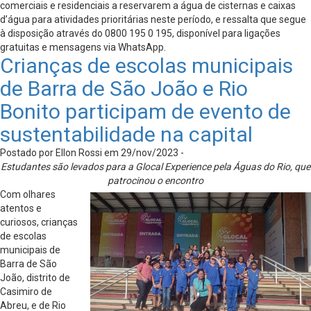
comerciais e residenciais a reservarem a água de cisternas e caixas
d’água para atividades prioritárias neste período, e ressalta que segue
à disposição através do 0800 195 0 195, disponível para ligações
gratuitas e mensagens via WhatsApp.
Crianças de escolas municipais
de Barra de São João e Rio
Bonito participam de evento de
sustentabilidade na capital
Postado por Ellon Rossi em 29/nov/2023 -
Estudantes são levados para a Glocal Experience pela Águas do Rio, que
patrocinou o encontro
Com olhares
atentos e
curiosos, crianças
de escolas
municipais de
Barra de São
João, distrito de
Casimiro de
Abreu, e de Rio