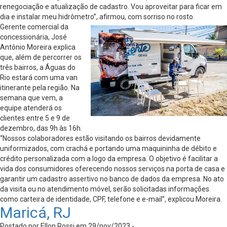
renegociação e atualização de cadastro. Vou aproveitar para ficar em
dia e instalar meu hidrômetro”, afirmou, com sorriso no rosto.
Gerente comercial da
concessionária, José
Antônio Moreira explica
que, além de percorrer os
três bairros, a Águas do
Rio estará com uma van
itinerante pela região. Na
semana que vem, a
equipe atenderá os
clientes entre 5 e 9 de
dezembro, das 9h às 16h.
“Nossos colaboradores estão visitando os bairros devidamente
uniformizados, com crachá e portando uma maquininha de débito e
crédito personalizada com a logo da empresa. O objetivo é facilitar a
vida dos consumidores oferecendo nossos serviços na porta de casa e
garantir um cadastro assertivo no banco de dados da empresa. No ato
da visita ou no atendimento móvel, serão solicitadas informações
como carteira de identidade, CPF, telefone e e-mail”, explicou Moreira.
Maricá, RJ
Postado por Ellon Rossi em 29/nov/2023 -