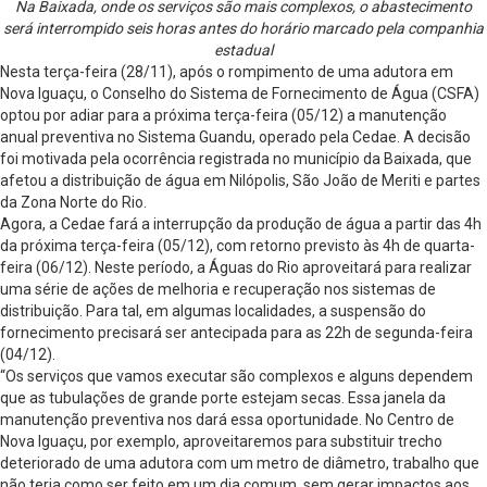
Na Baixada, onde os serviços são mais complexos, o abastecimento
será interrompido seis horas antes do horário marcado pela companhia
estadual
Nesta terça-feira (28/11), após o rompimento de uma adutora em
Nova Iguaçu, o Conselho do Sistema de Fornecimento de Água (CSFA)
optou por adiar para a próxima terça-feira (05/12) a manutenção
anual preventiva no Sistema Guandu, operado pela Cedae. A decisão
foi motivada pela ocorrência registrada no município da Baixada, que
afetou a distribuição de água em Nilópolis, São João de Meriti e partes
da Zona Norte do Rio.
Agora, a Cedae fará a interrupção da produção de água a partir das 4h
da próxima terça-feira (05/12), com retorno previsto às 4h de quarta-
feira (06/12). Neste período, a Águas do Rio aproveitará para realizar
uma série de ações de melhoria e recuperação nos sistemas de
distribuição. Para tal, em algumas localidades, a suspensão do
fornecimento precisará ser antecipada para as 22h de segunda-feira
(04/12).
“Os serviços que vamos executar são complexos e alguns dependem
que as tubulações de grande porte estejam secas. Essa janela da
manutenção preventiva nos dará essa oportunidade. No Centro de
Nova Iguaçu, por exemplo, aproveitaremos para substituir trecho
deteriorado de uma adutora com um metro de diâmetro, trabalho que
não teria como ser feito em um dia comum, sem gerar impactos aos