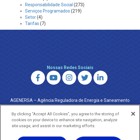
Responsabilidade Social
(273)
Serviços Programados
(219)
Setor
(4)
Tarifas
(7)
Nossas Redes Sociais
AGENERSA – Agência Reguladora de Energia e Saneamento
do Estado do Rio de Janeiro
0800 024 9040 · (21) 2332-6457 (WhatsApp) ·
By clicking “Accept All Cookies”, you agree to the storing of
ouvidoria@agenersa.rj.gov.br
/
ouvidoria.agenersa@gmail.com
cookies on your device to enhance site navigation, analyze
·
http://www.agenersa.rj.gov.br
site usage, and assist in our marketing efforts.