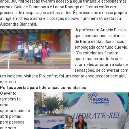
anos, 300 mil pessoas tiveram acesso à água tratada, e ecossistemas
como a Baía de Guanabara e Lagoa Rodrigo de Freitas estão em
processo de recuperação a olhos vistos. É por isso que o nosso projeto
atinge em cheio a alma e o coração do povo fluminense”, destacou
Alexandre Bianchini.
A professora Angela Picollo,
que acompanhou os alunos
de Barra de São João, ficou
empolgada com tudo que viu.
“Os estudantes ficaram
apaixonados por tudo que
viram. Eles amaram a sala de
sensações, de conversar com
um indígena, visitar o Rio, enfim, foi um evento enriquecedor demais”,
declarou.
Portas abertas para lideranças comunitárias
O evento
também foi
uma
oportunidade de
abrir portas
para pessoas
que nem