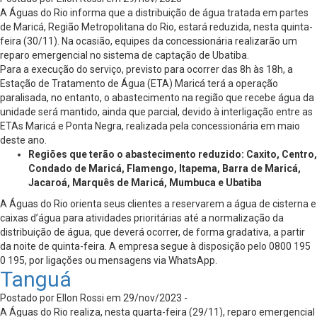
A Águas do Rio informa que a distribuição de água tratada em partes
de Maricá, Região Metropolitana do Rio, estará reduzida, nesta quinta-
feira (30/11). Na ocasião, equipes da concessionária realizarão um
reparo emergencial no sistema de captação de Ubatiba.
Para a execução do serviço, previsto para ocorrer das 8h às 18h, a
Estação de Tratamento de Água (ETA) Maricá terá a operação
paralisada, no entanto, o abastecimento na região que recebe água da
unidade será mantido, ainda que parcial, devido à interligação entre as
ETAs Maricá e Ponta Negra, realizada pela concessionária em maio
deste ano.
Regiões que terão o abastecimento reduzido: Caxito, Centro,
Condado de Maricá, Flamengo, Itapema, Barra de Maricá,
Jacaroá, Marquês de Maricá, Mumbuca e Ubatiba
A Águas do Rio orienta seus clientes a reservarem a água de cisterna e
caixas d’água para atividades prioritárias até a normalização da
distribuição de água, que deverá ocorrer, de forma gradativa, a partir
da noite de quinta-feira. A empresa segue à disposição pelo 0800 195
0 195, por ligações ou mensagens via WhatsApp.
Tanguá
Postado por Ellon Rossi em 29/nov/2023 -
A Águas do Rio realiza, nesta quarta-feira (29/11), reparo emergencial