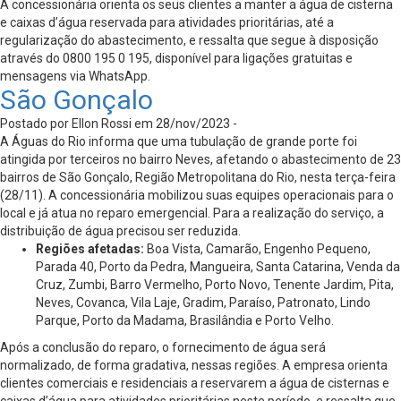
A concessionária orienta os seus clientes a manter a água de cisterna
e caixas d’água reservada para atividades prioritárias, até a
regularização do abastecimento, e ressalta que segue à disposição
através do 0800 195 0 195, disponível para ligações gratuitas e
mensagens via WhatsApp.
São Gonçalo
Postado por Ellon Rossi em 28/nov/2023 -
A Águas do Rio informa que uma tubulação de grande porte foi
atingida por terceiros no bairro Neves, afetando o abastecimento de 23
bairros de São Gonçalo, Região Metropolitana do Rio, nesta terça-feira
(28/11). A concessionária mobilizou suas equipes operacionais para o
local e já atua no reparo emergencial. Para a realização do serviço, a
distribuição de água precisou ser reduzida.
Regiões afetadas:
Boa Vista, Camarão, Engenho Pequeno,
Parada 40, Porto da Pedra, Mangueira, Santa Catarina, Venda da
Cruz, Zumbi, Barro Vermelho, Porto Novo, Tenente Jardim, Pita,
Neves, Covanca, Vila Laje, Gradim, Paraíso, Patronato, Lindo
Parque, Porto da Madama, Brasilândia e Porto Velho.
Após a conclusão do reparo, o fornecimento de água será
normalizado, de forma gradativa, nessas regiões. A empresa orienta
clientes comerciais e residenciais a reservarem a água de cisternas e