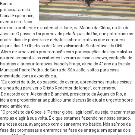
Bonito
participaram da
Glocal Experience,
evento com foco
em meio ambiente e sustentabilidade, na Marina da Glória, no Rio de
Janeiro. O passeio foi promovido pela Águas do Rio, que patrocinou os
quatro dias de palestras e debates sobre iniciativas que cumprem
alguns dos 17 Objetivos de Desenvolvimento Sustentável da ONU.
Além de uma vasta programação com participações de especialistas
da área ambiental, os visitantes tiveram acesso a shows, contação de
histórias e áreas interativas. Isabelly Fraga, aluna do 4° ano da Escola
Municipal Padre Pedro, de Barra de São João, voltou para casa
encantada com a experiência.
“Eu gostei de tudo, do passeio, do evento, aprendemos muitas coisas,
e ainda deu para ver o Cristo Redentor de longe”, comemorou.
De acordo com Alexandre Bianchini, presidente da Águas do Rio, a
ideia era proporcionar ao público uma discussão atual e urgente sobre
meio ambiente.
“O propósito da Glocal é ‘Pensar global, agir local’, ou seja, traçar metas
amplas e agir à sua volta. É o que estamos fazendo no nosso estado,
na nossa casa, avançando com o saneamento básico. Nós saímos da
fase das promessas e entramos na fase de entrega: em apenas dois