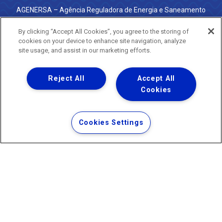
AGENERSA – Agência Reguladora de Energia e Saneamento
do Estado do Rio de Janeiro
0800 024 9040 · (21) 2332-6457 (WhatsApp) ·
By clicking “Accept All Cookies”, you agree to the storing of
ouvidoria@agenersa.rj.gov.br
/
ouvidoria.agenersa@gmail.com
cookies on your device to enhance site navigation, analyze
·
http://www.agenersa.rj.gov.br
site usage, and assist in our marketing efforts.
Reject All
Accept All
Cookies
Uma empresa
Copyright ® 2026 - Todos os Direitos Reservados.
Termos Gerais de Uso de Sites e Aplicativos
Cookies Settings
Política de Privacidade e Proteção de Dados