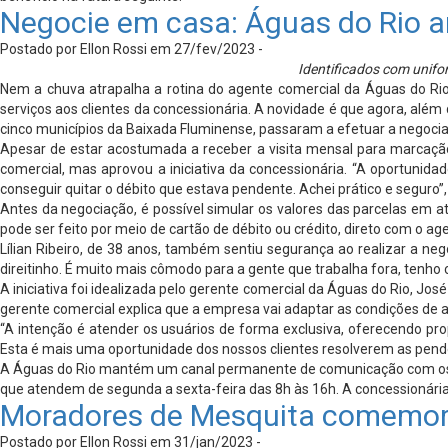
Negocie em casa: Águas do Rio 
Postado por Ellon Rossi em 27/fev/2023 -
Identificados com unifo
Nem a chuva atrapalha a rotina do agente comercial da Águas do Rio,
serviços aos clientes da concessionária. A novidade é que agora, alé
cinco municípios da Baixada Fluminense, passaram a efetuar a negoci
Apesar de estar acostumada a receber a visita mensal para marcação
comercial, mas aprovou a iniciativa da concessionária. “A oportunid
conseguir quitar o débito que estava pendente. Achei prático e segur
Antes da negociação, é possível simular os valores das parcelas em 
pode ser feito por meio de cartão de débito ou crédito, direto com o 
Lílian Ribeiro, de 38 anos, também sentiu segurança ao realizar a ne
direitinho. É muito mais cômodo para a gente que trabalha fora, tenho ce
A iniciativa foi idealizada pelo gerente comercial da Águas do Rio, Jo
gerente comercial explica que a empresa vai adaptar as condições de 
“A intenção é atender os usuários de forma exclusiva, oferecendo pr
Esta é mais uma oportunidade dos nossos clientes resolverem as pend
A Águas do Rio mantém um canal permanente de comunicação com os cli
que atendem de segunda a sexta-feira das 8h às 16h. A concessionária
Moradores de Mesquita comemora
Postado por Ellon Rossi em 31/jan/2023 -