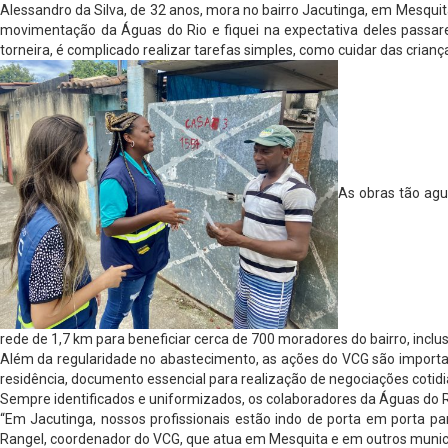
Alessandro da Silva, de 32 anos, mora no bairro Jacutinga, em Mesquit
movimentação da Águas do Rio e fiquei na expectativa deles passar
torneira, é complicado realizar tarefas simples, como cuidar das criança
As obras tão ag
rede de 1,7 km para beneficiar cerca de 700 moradores do bairro, incl
Além da regularidade no abastecimento, as ações do VCG são importa
residência, documento essencial para realização de negociações cotidi
Sempre identificados e uniformizados, os colaboradores da Águas do R
“Em Jacutinga, nossos profissionais estão indo de porta em porta par
Rangel, coordenador do VCG, que atua em Mesquita e em outros municí