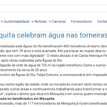
Sustentabilidade
Notícias
Carreiras
Fornecedores
Conta
uita celebram água nas torneira
realizadas pela Águas do Rio beneficiaram 400 moradores do bairro Sant
ãe, que tem 74 anos e está acamada. Até para lavar as roupas dela eu 
gente vive com mais dignidade”. O relato aliviado é de Carlos Henrique P
r após obras realizadas pela Águas do Rio.
rligação de rede de água de 105 m na região beneficiou Carlos e outros
stecimento há cerca de 20 anos.
ecutivo da Águas do Rio, Felipe Esteves, a concessionária tem mapeado 
eu nesta região da cidade, onde os moradores viveram tanto tempo s
peado outras áreas e continuaremos trabalhando para transformar a r
e”, explica o diretor que atua em Mesquita e em outros quatro municípi
radores beneficiados em Mesquita
concessão, mais de 117 mil moradores de Mesquita já foram beneficia