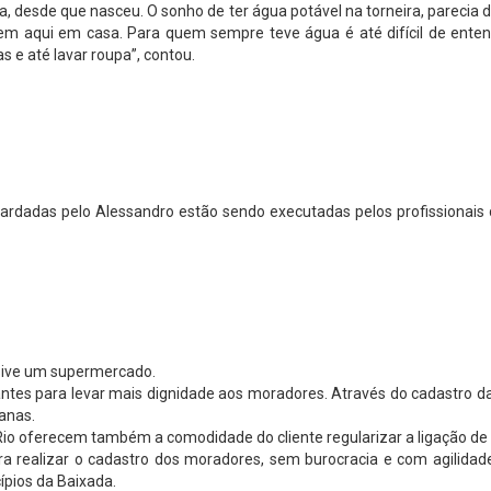
a, desde que nasceu. O sonho de ter água potável na torneira, parecia
em aqui em casa. Para quem sempre teve água é até difícil de ente
s e até lavar roupa”, contou.
uardadas pelo Alessandro estão sendo executadas pelos profissiona
usive um supermercado.
ntes para levar mais dignidade aos moradores. Através do cadastro d
anas.
io oferecem também a comodidade do cliente regularizar a ligação de 
a realizar o cadastro dos moradores, sem burocracia e com agilidade 
pios da Baixada.