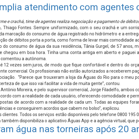
amplia atendimento com agentes 
rme e crachá, time de agentes realiza negociação e pagamento de débit
 Thiago Fontes. Sempre uniformizado, com o seu crachá e um sorriso 
m da marcação do consumo de água registrado no hidrômetro e a entreg
ação de débitos porta a porta, como forma de levar mais comodidade a
 do consumo de água da sua residência, Tânia Gurgel, de 57 anos, m
ade chegou em boa hora. Tinha uma conta antiga em aberto e paguei a
o”, comentou a autônoma.
até 12 vezes sem juros, de modo que fique confortável e dentro do o
agente comercial. Os profissionais não estão autorizados a receberem p
gociação. “Parece que trouxeram a loja da Águas do Rio para o meu po
rteza de que isso vai facilitar a vida de muita gente”, contou.
sé Antônio Moreira, e pelo supervisor comercial, Jorge Filadelfo, ambos
acordo com a realidade de cada usuário, oferecendo comodidade e perm
opostas de acordo com a realidade de cada um. Todas as equipes foram
ências e conseguirem acordos que cabem no bolso”, explicou.
entes. Todos os serviços estão disponíveis pelo telefone 0800 195 01
 também disponibiliza o aplicativo Águas App e a agência virtual, que
m água nas torneiras após 20 a