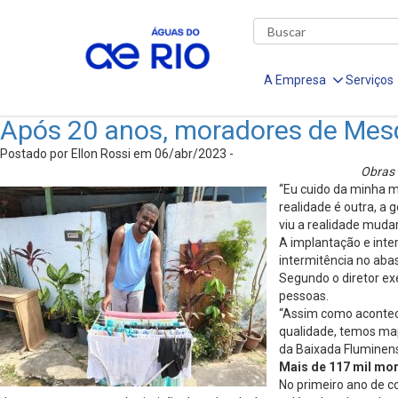
A Empresa
Serviços
Após 20 anos, moradores de Mesq
Postado por Ellon Rossi em 06/abr/2023 -
Obras 
“Eu cuido da minha m
realidade é outra, a 
viu a realidade muda
A implantação e inte
intermitência no aba
Segundo o diretor ex
pessoas.
“Assim como acontec
qualidade, temos ma
da Baixada Fluminens
Mais de 117 mil mo
No primeiro ano de 