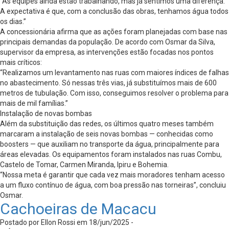
“As equipes ainda estão trabalhando, mas já sentimos uma diferença.
A expectativa é que, com a conclusão das obras, tenhamos água todos
os dias.”
A concessionária afirma que as ações foram planejadas com base nas
principais demandas da população. De acordo com Osmar da Silva,
supervisor da empresa, as intervenções estão focadas nos pontos
mais críticos:
“Realizamos um levantamento nas ruas com maiores índices de falhas
no abastecimento. Só nessas três vias, já substituímos mais de 600
metros de tubulação. Com isso, conseguimos resolver o problema para
mais de mil famílias.”
Instalação de novas bombas
Além da substituição das redes, os últimos quatro meses também
marcaram a instalação de seis novas bombas — conhecidas como
boosters — que auxiliam no transporte da água, principalmente para
áreas elevadas. Os equipamentos foram instalados nas ruas Combu,
Castelo de Tomar, Carmen Miranda, Ipiru e Bohemia.
“Nossa meta é garantir que cada vez mais moradores tenham acesso
a um fluxo contínuo de água, com boa pressão nas torneiras”, concluiu
Osmar.
Cachoeiras de Macacu
Postado por Ellon Rossi em 18/jun/2025 -