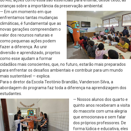
do Rio, ações como essa são essenciais para ensinar, desde cedo, às
crianças sobre a importância da preservação ambiental.
— Em um momento em que
enfrentamos tantas mudanças
climáticas, é fundamental que as
novas gerações compreendam o
valor dos recursos naturais e
como pequenas ações podem
fazer a diferença. Ao unir
diversão e aprendizado, projetos
como esse ajudam a formar
cidadãos mais conscientes, que, no futuro, estarão mais preparados
para enfrentar os desafios ambientais e contribuir para um mundo
mais sustentável — explica.
Para o diretor da Escola Teotônio Brandão, Vanderson Silva, a
abordagem do programa faz toda a diferença na aprendizagem dos
estudantes.
— Nossos alunos dos quarto e
quinto anos receberam a visita
do mascote com uma alegria
que emocionava e sem falar
dos próprios professores. De
forma lúdica e educativa, eles