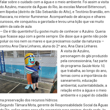
falar sobre o cuidado com a água e o meio ambiente. Foi assim a visita
do Azulino, mascote da Águas do Rio, às escolas Manoel Bittencourt,
em Ibipeba (distrito de São Sebastião do Alto), e Teotônio Brandão, em
Itaocara, no interior fluminense. Acompanhado de abraços e olhares
curiosos, ele conquistou a garotada e levou uma lição que vai muito
além da sala de aula.
— Ele é tão quentinho! Eu gostei muito de conhecer o Azulino. Queria
que ficasse aqui com a gente sempre. Ele disse que a gente não pode
poluir os rios nem os mares e que precisamos cuidar da natureza —
contou Ana Clara Linhares, aluna do 2º ano, Ana Clara Linhares.
A visita de Azulino,
personagem do gibi produzido
pela concessionária, faz parte
do programa
Saúde Nota 10
,
que trabalha, ao longo do ano,
temas como a importância do
saneamento, educação
ambiental, sustentabilidade, a
relação entre a água e o meio
ambiente e o papel do cidadão
na preservação dos recursos hídricos.
Segundo Tâmara Mota, gerente de Responsabilidade Social da Águas