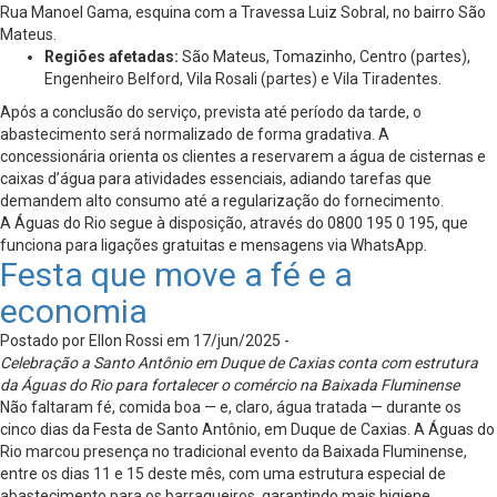
Rua Manoel Gama, esquina com a Travessa Luiz Sobral, no bairro São
Mateus.
Regiões afetadas:
São Mateus, Tomazinho, Centro (partes),
Engenheiro Belford, Vila Rosali (partes) e Vila Tiradentes.
Após a conclusão do serviço, prevista até período da tarde, o
abastecimento será normalizado de forma gradativa. A
concessionária orienta os clientes a reservarem a água de cisternas e
caixas d’água para atividades essenciais, adiando tarefas que
demandem alto consumo até a regularização do fornecimento.
A Águas do Rio segue à disposição, através do 0800 195 0 195, que
funciona para ligações gratuitas e mensagens via WhatsApp.
Festa que move a fé e a
economia
Postado por Ellon Rossi em 17/jun/2025 -
Celebração a Santo Antônio em Duque de Caxias conta com estrutura
da Águas do Rio para fortalecer o comércio na Baixada Fluminense
Não faltaram fé, comida boa — e, claro, água tratada — durante os
cinco dias da Festa de Santo Antônio, em Duque de Caxias. A Águas do
Rio marcou presença no tradicional evento da Baixada Fluminense,
entre os dias 11 e 15 deste mês, com uma estrutura especial de
abastecimento para os barraqueiros, garantindo mais higiene,