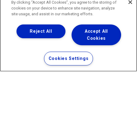
0800 024 9040 · (21) 2332-6457 (WhatsApp) ·
By clicking “Accept All Cookies”, you agree to the storing of
ouvidoria@agenersa.rj.gov.br
/
ouvidoria.agenersa@gmail.com
cookies on your device to enhance site navigation, analyze
·
http://www.agenersa.rj.gov.br
site usage, and assist in our marketing efforts.
Reject All
Accept All
Cookies
Uma empresa
Copyright ® 2026 - Todos os Direitos Reservados.
Termos Gerais de Uso de Sites e Aplicativos
Cookies Settings
Política de Privacidade e Proteção de Dados