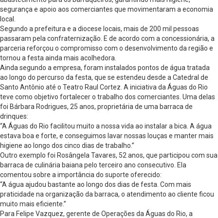
segurança e apoio aos comerciantes que movimentaram a economia
local.
Segundo a prefeitura e a diocese locais, mais de 200 mil pessoas
passaram pela confraternização. E de acordo com a concessionária, a
parceria reforçou o compromisso com o desenvolvimento da região e
tornou a festa ainda mais acolhedora.
Ainda segundo a empresa, foram instalados pontos de água tratada
ao longo do percurso da festa, que se estendeu desde a Catedral de
Santo Antônio até o Teatro Raul Cortez. A iniciativa da Águas do Rio
teve como objetivo fortalecer o trabalho dos comerciantes. Uma delas
foi Bárbara Rodrigues, 25 anos, proprietária de uma barraca de
drinques:
“A Águas do Rio facilitou muito a nossa vida ao instalar a bica. A água
estava boa e forte, e conseguimos lavar nossas louças e manter mais
higiene ao longo dos cinco dias de trabalho.”
Outro exemplo foi Rosângela Tavares, 52 anos, que participou com sua
barraca de culinária baiana pelo terceiro ano consecutivo. Ela
comentou sobre a importância do suporte oferecido:
“A água ajudou bastante ao longo dos dias de festa. Com mais
praticidade na organização da barraca, o atendimento ao cliente ficou
muito mais eficiente.”
Para Felipe Vazquez, gerente de Operações da Águas do Rio, a