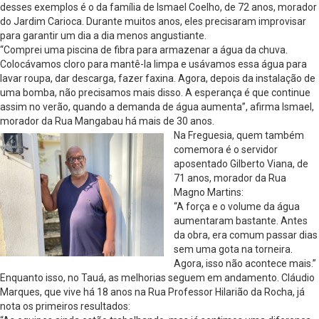
desses exemplos é o da família de Ismael Coelho, de 72 anos, morador
do Jardim Carioca. Durante muitos anos, eles precisaram improvisar
para garantir um dia a dia menos angustiante.
“Comprei uma piscina de fibra para armazenar a água da chuva.
Colocávamos cloro para mantê-la limpa e usávamos essa água para
lavar roupa, dar descarga, fazer faxina. Agora, depois da instalação de
uma bomba, não precisamos mais disso. A esperança é que continue
assim no verão, quando a demanda de água aumenta”, afirma Ismael,
morador da Rua Mangabau há mais de 30 anos.
Na Freguesia, quem também
comemora é o servidor
aposentado Gilberto Viana, de
71 anos, morador da Rua
Magno Martins:
“A força e o volume da água
aumentaram bastante. Antes
da obra, era comum passar dias
sem uma gota na torneira.
Agora, isso não acontece mais.”
Enquanto isso, no Tauá, as melhorias seguem em andamento. Cláudio
Marques, que vive há 18 anos na Rua Professor Hilarião da Rocha, já
nota os primeiros resultados: