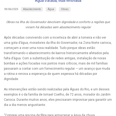
Água tratada, vida renovada
Abastecimento
Água
Obras
18/06/2025
Obras na Ilha do Governador devolvem dignidade e conforto a regiões que
viviam há décadas sem abastecimento regular
Após décadas convivendo com a incerteza de abrir a torneira e não ver
uma gota d’água, moradores da Ilha do Governador, na Zona Norte carioca,
começam a viver uma nova realidade. Tudo porque obras estão
transformando o abastecimento de bairros historicamente afetados pela
falta d’água. Com a substituição de redes antigas, instalação de novas
bombas e ações focadas nos pontos mais críticos, mais de mil famílias
passaram a contar com um fornecimento regular — um avanço que muda
a rotina e renova a esperança de quem esperava há décadas por
dignidade.
As intervenções estão sendo realizadas pela Águas do Rio, e um desses
exemplos é o da família de Ismael Coelho, de 72 anos, morador do Jardim
Carioca. Durante muitos anos, eles precisaram improvisar para garantir um
dia a dia menos angustiante.
“Comprei uma piscina de fibra para armazenar a água da chuva.