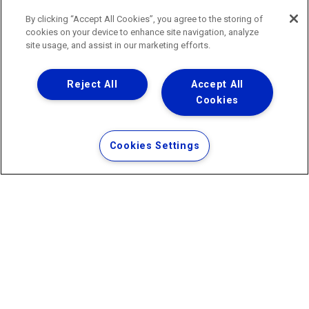
do Estado do Rio de Janeiro
0800 024 9040 · (21) 2332-6457 (WhatsApp) ·
By clicking “Accept All Cookies”, you agree to the storing of
ouvidoria@agenersa.rj.gov.br
/
ouvidoria.agenersa@gmail.com
cookies on your device to enhance site navigation, analyze
·
http://www.agenersa.rj.gov.br
site usage, and assist in our marketing efforts.
Reject All
Accept All
Cookies
Uma empresa
Copyright ® 2026 - Todos os Direitos Reservados.
Termos Gerais de Uso de Sites e Aplicativos
Cookies Settings
Política de Privacidade e Proteção de Dados