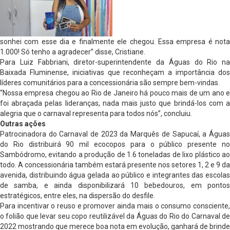
sonhei com esse dia e finalmente ele chegou. Essa empresa é nota
1.000! Só tenho a agradecer” disse, Cristiane.
Para Luiz Fabbriani, diretor-superintendente da Águas do Rio na
Baixada Fluminense, iniciativas que reconheçam a importância dos
líderes comunitários para a concessionária são sempre bem-vindas.
“Nossa empresa chegou ao Rio de Janeiro há pouco mais de um ano e
foi abraçada pelas lideranças, nada mais justo que brindá-los com a
alegria que o carnaval representa para todos nós”, concluiu.
Outras ações
Patrocinadora do Carnaval de 2023 da Marquês de Sapucaí, a Águas
do Rio distribuirá 90 mil ecocopos para o público presente no
Sambódromo, evitando a produção de 1.6 toneladas de lixo plástico ao
todo. A concessionária também estará presente nos setores 1, 2 e 9 da
avenida, distribuindo água gelada ao público e integrantes das escolas
de samba, e ainda disponibilizará 10 bebedouros, em pontos
estratégicos, entre eles, na dispersão do desfile.
Para incentivar o reuso e promover ainda mais o consumo consciente,
o folião que levar seu copo reutilizável da Águas do Rio do Carnaval de
2022 mostrando que merece boa nota em evolução, ganhará de brinde