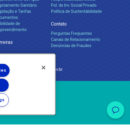
gotamento Sanitário
Pol. de Inv. Social Privado
islação e Tarifas
Política de Sustentabilidade
cumentos
bilidade de
Contato
preendimento
Perguntas Frequentes
Canais de Relacionamento
rreiras
Denúncias de Fraudes
e Janeiro
com
·
http://www.agenersa.rj.gov.br
ies
gs