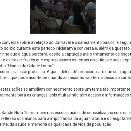
conversa sobre a relação do Carnaval e o saneamento básico, e segun
 do lixo durante este período iniciaram a conversa e, além da questão
minho que a água percorre, desde a captação até o tratamento de esgo
r e escrever frases que expressassem os temas discutidos e suas imp
ho “Unidos da Cidade Limpa”.
 como era esse processo. Alguns deles até mencionaram que se a água 
bre o que pode acontecer quando as pessoas não têm acesso ao saneam
a, estas ações só ampliam conhecimento sobre um tema tão importante 
cipalmente para as crianças, pois muitas não têm acesso a informações
úde Nota 10 promove nas escolas ações de sensibilização com os alun
eflexão dos alunos para a importância da água tratada e do esgotamento
ente, da saúde e melhoria da qualidade de vida da população.