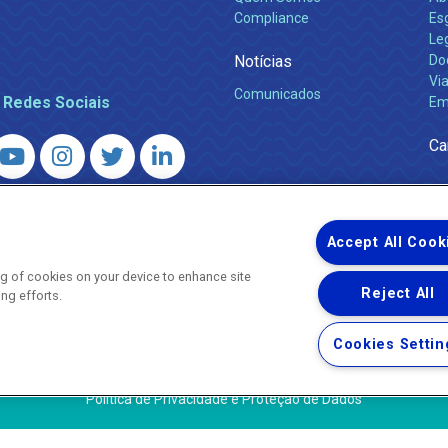
Compliance
Es
Leg
Notícias
Do
Via
Comunicados
 Redes Sociais
Em
Ca
 – Agência Reguladora de Energia e Saneamento do Estado do Rio d
WhatsApp) ·
ouvidoria@agenersa.rj.gov.br
/
ouvidoria.agenersa@gmail.
Accept All Cook
ing of cookies on your device to enhance site
Reject All
ing efforts.
Uma empresa
Copyright ® 2026 - Todos os Direitos Reservados.
Cookies Settin
Termos Gerais de Uso de Sites e Aplicativos
Política de Privacidade e Proteção de Dados