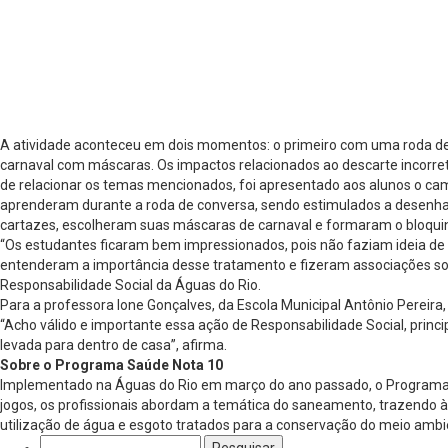
A atividade aconteceu em dois momentos: o primeiro com uma roda de 
carnaval com máscaras. Os impactos relacionados ao descarte incorreto
de relacionar os temas mencionados, foi apresentado aos alunos o ca
aprenderam durante a roda de conversa, sendo estimulados a desenha
cartazes, escolheram suas máscaras de carnaval e formaram o bloquin
“Os estudantes ficaram bem impressionados, pois não faziam ideia de
entenderam a importância desse tratamento e fizeram associações so
Responsabilidade Social da Águas do Rio.
Para a professora Ione Gonçalves, da Escola Municipal Antônio Pereir
“Acho válido e importante essa ação de Responsabilidade Social, prin
levada para dentro de casa”, afirma.
Sobre o Programa Saúde Nota 10
Implementado na Águas do Rio em março do ano passado, o Programa Sa
jogos, os profissionais abordam a temática do saneamento, trazendo à r
utilização de água e esgoto tratados para a conservação do meio ambi
Pesquisar