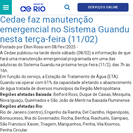
SERVIÇOS ONLINE
Cedae faz manutenção
emergencial no Sistema Guandu
nesta terça-feira (11/02)
Postado por Ellon Rossi em 08/fev/2025 -
A Cedae publicou na tarde deste sábado (08/02) a informação de que
fará uma manutenção emergencial programada em uma das
adutoras do Sistema Guandu na próxima terça-feira (11/2), das 7h às
16h.
Em função do serviço, a Estação de Tratamento de Água (ETA)
Guandu vai operar com 61% da capacidade afetando o abastecimento
de água tratada de diversos municípios da Região Metropolitana.
Regiões afetadas Baixada:
Belford Roxo, Duque de Caxias, Mesquita,
Nova Iguaçu, Queimados e São João de Meriti na Baixada Fluminense.
Regiões afetadas Rio:
Rio de Janeiro (centro), Engenho da Rainha, Del Castilho, Higienópolis,
Bonsucesso, Ilha do Governador, Rocha, Benfica, Riachuelo, Sampaio,
São Francisco Xavier, Triagem, Manguinhos, Penha, Vila Kosmos,
Penha Circular.