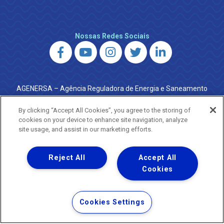
Nossas Redes Sociais
AGENERSA – Agência Reguladora de Energia e Saneamento
do Estado do Rio de Janeiro
0800 024 9040 · (21) 2332-6457 (WhatsApp) ·
By clicking “Accept All Cookies”, you agree to the storing of
ouvidoria@agenersa.rj.gov.br
/
ouvidoria.agenersa@gmail.com
cookies on your device to enhance site navigation, analyze
·
http://www.agenersa.rj.gov.br
site usage, and assist in our marketing efforts.
Reject All
Accept All
Cookies
Uma empresa
Copyright ® 2026 - Todos os Direitos Reservados.
Termos Gerais de Uso de Sites e Aplicativos
Cookies Settings
Política de Privacidade e Proteção de Dados