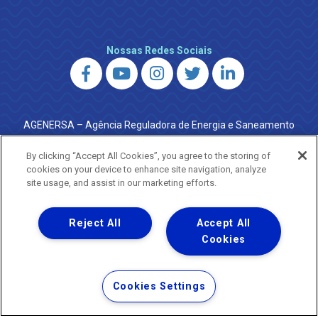
Nossas Redes Sociais
AGENERSA – Agência Reguladora de Energia e Saneamento
do Estado do Rio de Janeiro
0800 024 9040 · (21) 2332-6457 (WhatsApp) ·
By clicking “Accept All Cookies”, you agree to the storing of
ouvidoria@agenersa.rj.gov.br
/
ouvidoria.agenersa@gmail.com
cookies on your device to enhance site navigation, analyze
·
http://www.agenersa.rj.gov.br
site usage, and assist in our marketing efforts.
Reject All
Accept All
Cookies
Uma empresa
Copyright ® 2026 - Todos os Direitos Reservados.
Termos Gerais de Uso de Sites e Aplicativos
Cookies Settings
Política de Privacidade e Proteção de Dados