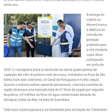
neste ano.
A entrega do
coletor no
Moneró marca
a abertura do
cinturão de
proteção
projetado para
a orla insulana,
cujas obras
começaram
em junho de
2025. O cronograma prevê a conclusão de outros quatro pontos de
captação até o fim do próximo mês de março, instalados na Praia de São
Bento (com dois coletores), no Canal da Portuguesa e no Rio Jequiá.
Quando o sistema estiver operando plenamente, a barreira sanitária da
região alcançará uma retenção total de 57 litros de esgoto por segundo.
Na prática, 4,9 milhões de litros de água contaminada deixarão de
desaguar, todos os dias, na Baía de Guanabara.
Todo esse volume passará a ser bombeado para a Estação de Tratamento