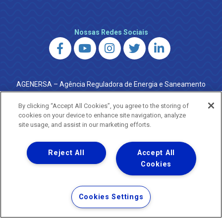
Nossas Redes Sociais
AGENERSA – Agência Reguladora de Energia e Saneamento
do Estado do Rio de Janeiro
0800 024 9040 · (21) 2332-6457 (WhatsApp) ·
By clicking “Accept All Cookies”, you agree to the storing of
ouvidoria@agenersa.rj.gov.br
/
ouvidoria.agenersa@gmail.com
cookies on your device to enhance site navigation, analyze
·
http://www.agenersa.rj.gov.br
site usage, and assist in our marketing efforts.
Reject All
Accept All
Cookies
Uma empresa
Copyright ® 2026 - Todos os Direitos Reservados.
Termos Gerais de Uso de Sites e Aplicativos
Cookies Settings
Política de Privacidade e Proteção de Dados