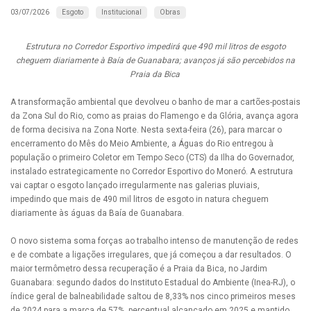
Esgoto
Institucional
Obras
03/07/2026
Estrutura no Corredor Esportivo impedirá que 490 mil litros de esgoto
cheguem diariamente à Baía de Guanabara; avanços já são percebidos na
Praia da Bica
A transformação ambiental que devolveu o banho de mar a cartões-postais
da Zona Sul do Rio, como as praias do Flamengo e da Glória, avança agora
de forma decisiva na Zona Norte. Nesta sexta-feira (26), para marcar o
encerramento do Mês do Meio Ambiente, a Águas do Rio entregou à
população o primeiro Coletor em Tempo Seco (CTS) da Ilha do Governador,
instalado estrategicamente no Corredor Esportivo do Moneró. A estrutura
vai captar o esgoto lançado irregularmente nas galerias pluviais,
impedindo que mais de 490 mil litros de esgoto in natura cheguem
diariamente às águas da Baía de Guanabara.
O novo sistema soma forças ao trabalho intenso de manutenção de redes
e de combate a ligações irregulares, que já começou a dar resultados. O
maior termômetro dessa recuperação é a Praia da Bica, no Jardim
Guanabara: segundo dados do Instituto Estadual do Ambiente (Inea-RJ), o
índice geral de balneabilidade saltou de 8,33% nos cinco primeiros meses
de 2024 para a marca de 57%, percentual alcançado em 2025 e mantido