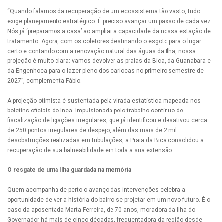
“Quando falamos da recuperação de um ecossistema tão vasto, tudo
exige planejamento estratégico. É preciso avançar um passo de cada vez.
Nós já ‘preparamos a casa’ ao ampliar a capacidade da nossa estação de
tratamento. Agora, com os coletores destinando o esgoto para o lugar
certo e contando com a renovação natural das águas da Ilha, nossa
projeção é muito clara: vamos devolver as praias da Bica, da Guanabara e
da Engenhoca para o lazer pleno dos cariocas no primeiro semestre de
2027”, complementa Fábio.
A projeção otimista é sustentada pela virada estatística mapeada nos
boletins oficiais do Inea. Impulsionada pelo trabalho contínuo de
fiscalização de ligações irregulares, que já identificou e desativou cerca
de 250 pontos irregulares de despejo, além das mais de 2 mil
desobstruções realizadas em tubulações, a Praia da Bica consolidou a
recuperação de sua balneabilidade em toda a sua extensão.
O resgate de uma Ilha guardada na memória
Quem acompanha de perto o avanço das intervenções celebra a
oportunidade de ver a história do bairro se projetar em um novo futuro. É o
caso da aposentada Marta Ferreira, de 70 anos, moradora da Ilha do
Governador há mais de cinco décadas, frequentadora da região desde