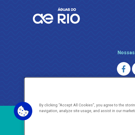
Nossas
AGENERSA
0800 024 9040 · (21) 2332-6457 (
By clicking “Accept All Cookies”, you agree to the stor
navigation, analyze site usage, and assist in our market