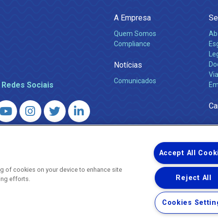
A Empresa
Se
Quem Somos
Ab
Compliance
Es
Leg
Notícias
Do
Via
Comunicados
 Redes Sociais
Em
Ca
 – Agência Reguladora de Energia e Saneamento do Estado do Rio d
WhatsApp) ·
ouvidoria@agenersa.rj.gov.br
/
ouvidoria.agenersa@gmail.
Accept All Cook
ing of cookies on your device to enhance site
Reject All
ing efforts.
Uma empresa
Copyright ® 2026 - Todos os Direitos Reservados.
Cookies Settin