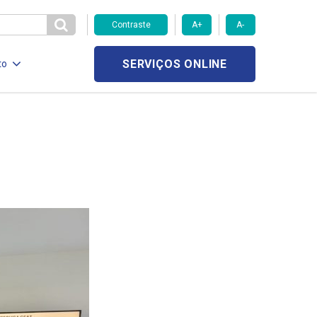
Contraste
A+
A-
SERVIÇOS ONLINE
to