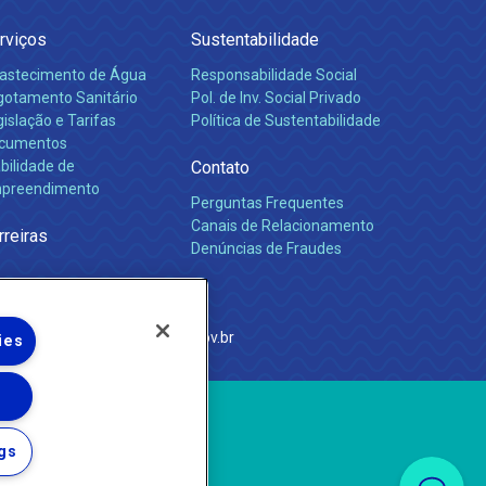
rviços
Sustentabilidade
astecimento de Água
Responsabilidade Social
gotamento Sanitário
Pol. de Inv. Social Privado
islação e Tarifas
Política de Sustentabilidade
cumentos
bilidade de
Contato
preendimento
Perguntas Frequentes
Canais de Relacionamento
rreiras
Denúncias de Fraudes
e Janeiro
com
·
http://www.agenersa.rj.gov.br
ies
gs