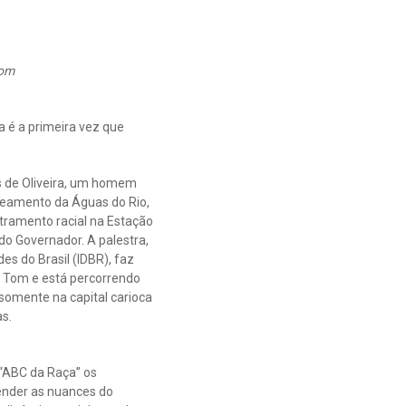
Tom
 é a primeira vez que
is de Oliveira, um homem
neamento da Águas do Rio,
tramento racial na Estação
do Governador. A palestra,
des do Brasil (IDBR), faz
 Tom e está percorrendo
somente na capital carioca
as.
“ABC da Raça” os
nder as nuances do