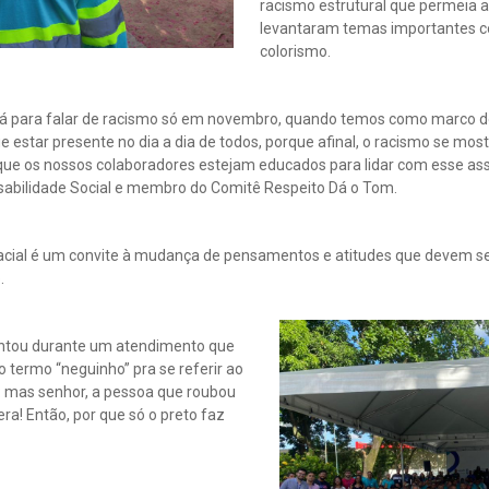
racismo estrutural que permeia a 
levantaram temas importantes co
colorismo.
á para falar de racismo só em novembro, quando temos como marco do
estar presente no dia a dia de todos, porque afinal, o racismo se most
que os nossos colaboradores estejam educados para lidar com esse ass
sabilidade Social e membro do Comitê Respeito Dá o Tom.
acial é um convite à mudança de pensamentos e atitudes que devem se
.
entou durante um atendimento que
o termo “neguinho” pra se referir ao
i: mas senhor, a pessoa que roubou
era! Então, por que só o preto faz