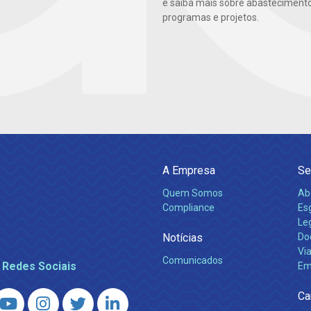
e saiba mais sobre abastecimento
programas e projetos.
A Empresa
Se
Quem Somos
Ab
Compliance
Es
Leg
Notícias
Do
Via
Comunicados
 Redes Sociais
Em
Ca