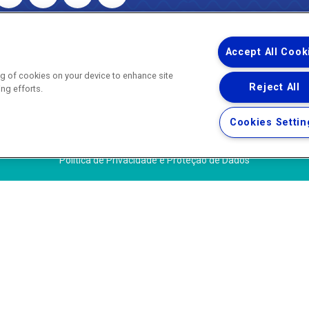
 – Agência Reguladora de Energia e Saneamento do Estado do Rio d
WhatsApp) ·
ouvidoria@agenersa.rj.gov.br
/
ouvidoria.agenersa@gmail.
Accept All Cook
ing of cookies on your device to enhance site
Reject All
ing efforts.
Uma empresa
Copyright ® 2026 - Todos os Direitos Reservados.
Cookies Settin
Termos Gerais de Uso de Sites e Aplicativos
Política de Privacidade e Proteção de Dados