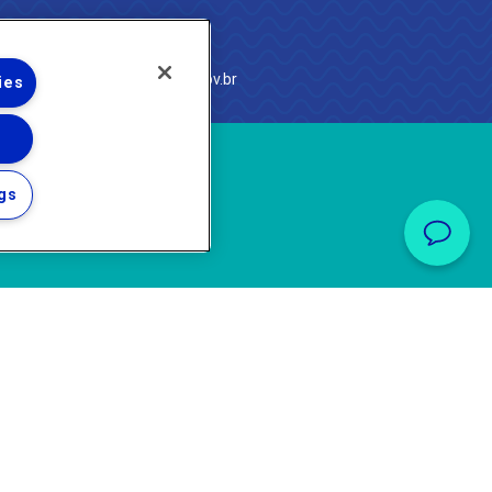
e Janeiro
com
·
http://www.agenersa.rj.gov.br
ies
gs