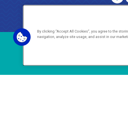
AGENERSA
0800 024 9040 · (21) 2332-6457 (
By clicking “Accept All Cookies”, you agree to the stor
navigation, analyze site usage, and assist in our market