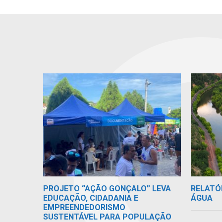
RELATÓ
PROJETO “AÇÃO GONÇALO” LEVA
ÁGUA
EDUCAÇÃO, CIDADANIA E
EMPREENDEDORISMO
SUSTENTÁVEL PARA POPULAÇÃO