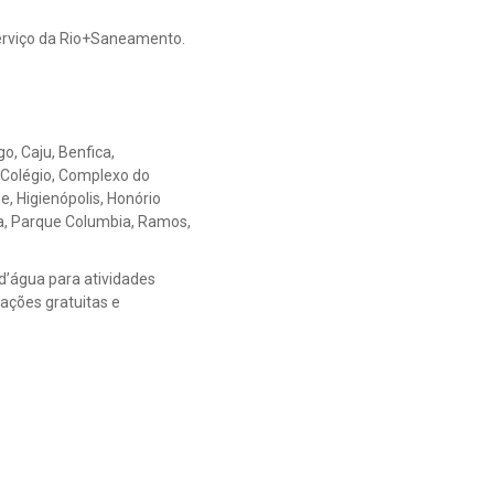
serviço da Rio+Saneamento.
o, Caju, Benfica,
, Colégio, Complexo do
, Higienópolis, Honório
na, Parque Columbia, Ramos,
 d’água para atividades
gações gratuitas e