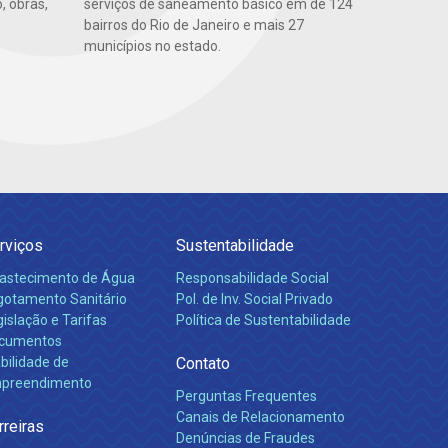
, obras,
serviços de saneamento básico em de 124
bairros do Rio de Janeiro e mais 27
municípios no estado.
rviços
Sustentabilidade
astecimento de Água
Responsabilidade Social
gotamento Sanitário
Pol. de Inv. Social Privado
islação e Tarifas
Política de Sustentabilidade
cumentos
bilidade de
Contato
preendimento
Perguntas Frequentes
Canais de Relacionamento
rreiras
Denúncias de Fraudes