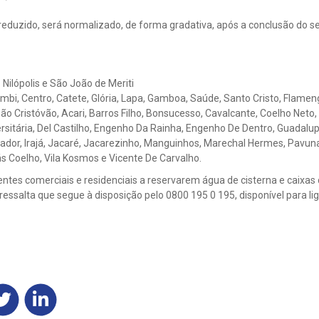
reduzido, será normalizado, de forma gradativa, após a conclusão do 
:
Nilópolis e São João de Meriti
mbi, Centro, Catete, Glória, Lapa, Gamboa, Saúde, Santo Cristo, Flameng
 São Cristóvão, Acari, Barros Filho, Bonsucesso, Cavalcante, Coelho Neto
sitária, Del Castilho, Engenho Da Rainha, Engenho De Dentro, Guadalupe
rnador, Irajá, Jacaré, Jacarezinho, Manguinhos, Marechal Hermes, Pavu
 Coelho, Vila Kosmos e Vicente De Carvalho.
ientes comerciais e residenciais a reservarem água de cisterna e caixas
e ressalta que segue à disposição pelo 0800 195 0 195, disponível para li