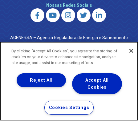
Nossas Redes Sociais
AGENERSA – Agência Reguladora de Energia e Saneamento
do Estado do Rio de Janeiro
0800 024 9040 · (21) 2332-6457 (WhatsApp) ·
By clicking “Accept All Cookies”, you agree to the storing of
ouvidoria@agenersa.rj.gov.br
/
ouvidoria.agenersa@gmail.com
cookies on your device to enhance site navigation, analyze
·
http://www.agenersa.rj.gov.br
site usage, and assist in our marketing efforts.
Reject All
Accept All
Cookies
Uma empresa
Copyright ® 2026 - Todos os Direitos Reservados.
Termos Gerais de Uso de Sites e Aplicativos
Cookies Settings
Política de Privacidade e Proteção de Dados