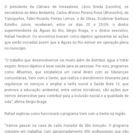
O presidente da Câmara de Vereadores, Lécio Breda (Lecinho), os
secretários de Meio Ambiente, Carlos Afonso Pereira Rosa (Afonsinho), de
Transportes, Fabio Ricardo Fontes Lemos, e de Obras, Ecidemar Barboza
Botelho Junior, receberam, entre os dias 20 e 23/09, o diretor
superintendente da Águas do Rio, Sérgio Braga, e o diretor executivo,
Rafael Fendrich. Os encontros tiveram como objetivo apresentar as ações
que serão iniciadas assim que a Águas do Rio estiver em operação plena
no município.
“O trabalho que desenvolvemos vai muito além de distribuir água e tratar
esgoto. Nosso objetivo é levar saúde para as pessoas. Por isso, programas
como Afluentes, que estabelece um canal direto com as lideranças
comunitárias, Vem com a Gente, que realiza o atendimento itinerante para
regularizar os serviços e ampliar a tarifa social e Saúde Nota 10, que
promove a educação ambiental, entre outras iniciativas, são ações que
iremos desenvolver para contribuir para a inclusão social e a qualidade de
vida”, afirma Sergio Braga.
Rafael explicou como funcionará o programa Vem com a Gente na região.
“Vamos passar na casa de cada morador de São Gonçalo. O programa
consiste em trabalhar com aproximadamente 300 profissionais que irão