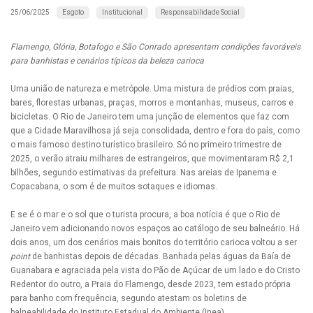
Esgoto
Institucional
Responsabilidade Social
25/06/2025
Flamengo, Glória, Botafogo e São Conrado apresentam condições favoráveis
para banhistas e cenários típicos da beleza carioca
Uma união de natureza e metrópole. Uma mistura de prédios com praias,
bares, florestas urbanas, praças, morros e montanhas, museus, carros e
bicicletas. O Rio de Janeiro tem uma junção de elementos que faz com
que a Cidade Maravilhosa já seja consolidada, dentro e fora do país, como
o mais famoso destino turístico brasileiro. Só no primeiro trimestre de
2025, o verão atraiu milhares de estrangeiros, que movimentaram R$ 2,1
bilhões, segundo estimativas da prefeitura. Nas areias de Ipanema e
Copacabana, o som é de muitos sotaques e idiomas.
E se é o mar e o sol que o turista procura, a boa notícia é que o Rio de
Janeiro vem adicionando novos espaços ao catálogo de seu balneário. Há
dois anos, um dos cenários mais bonitos do território carioca voltou a ser
point
de banhistas depois de décadas. Banhada pelas águas da Baía de
Guanabara e agraciada pela vista do Pão de Açúcar de um lado e do Cristo
Redentor do outro, a Praia do Flamengo, desde 2023, tem estado própria
para banho com frequência, segundo atestam os boletins de
balneabilidade do Instituto Estadual do Ambiente (Inea).