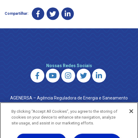
Compartilhar:
Nossas Redes Sociais
AGENERSA – Agência Reguladora de Energia e Saneamento
do Estado do Rio de Janeiro
0800 024 9040 · (21) 2332-6457 (WhatsApp) ·
By clicking “Accept All Cookies”, you agree to the storing of
ouvidoria@agenersa.rj.gov.br
/
ouvidoria.agenersa@gmail.com
cookies on your device to enhance site navigation, analyze
·
http://www.agenersa.rj.gov.br
site usage, and assist in our marketing efforts.