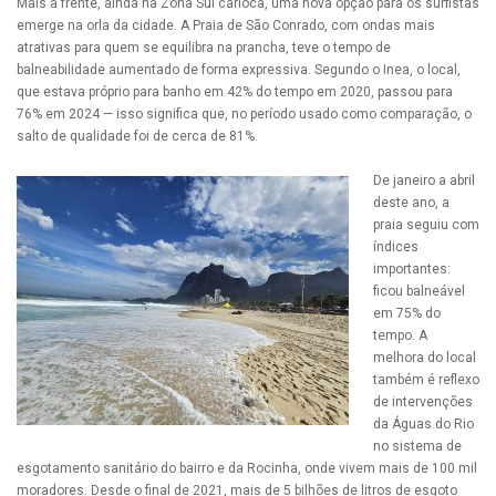
Mais à frente, ainda na Zona Sul carioca, uma nova opção para os surfistas
emerge na orla da cidade. A Praia de São Conrado, com ondas mais
atrativas para quem se equilibra na prancha, teve o tempo de
balneabilidade aumentado de forma expressiva. Segundo o Inea, o local,
que estava próprio para banho em 42% do tempo em 2020, passou para
76% em 2024 — isso significa que, no período usado como comparação, o
salto de qualidade foi de cerca de 81%.
De janeiro a abril
deste ano, a
praia seguiu com
índices
importantes:
ficou balneável
em 75% do
tempo. A
melhora do local
também é reflexo
de intervenções
da Águas do Rio
no sistema de
esgotamento sanitário do bairro e da Rocinha, onde vivem mais de 100 mil
moradores. Desde o final de 2021, mais de 5 bilhões de litros de esgoto