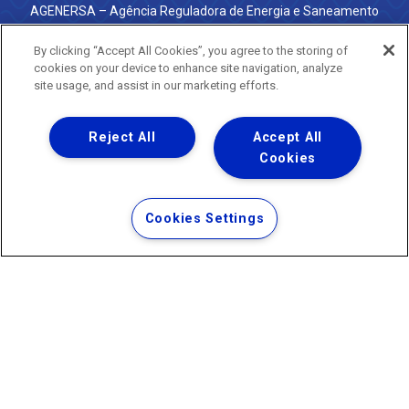
AGENERSA – Agência Reguladora de Energia e Saneamento
do Estado do Rio de Janeiro
0800 024 9040 · (21) 2332-6457 (WhatsApp) ·
By clicking “Accept All Cookies”, you agree to the storing of
ouvidoria@agenersa.rj.gov.br
/
ouvidoria.agenersa@gmail.com
cookies on your device to enhance site navigation, analyze
·
http://www.agenersa.rj.gov.br
site usage, and assist in our marketing efforts.
Reject All
Accept All
Cookies
Uma empresa
Copyright ® 2026 - Todos os Direitos Reservados.
Termos Gerais de Uso de Sites e Aplicativos
Cookies Settings
Política de Privacidade e Proteção de Dados