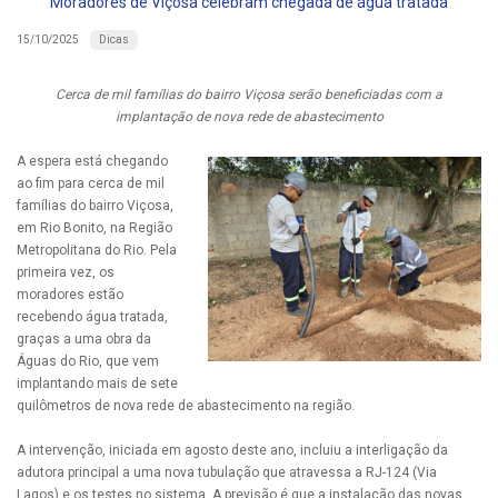
Moradores de Viçosa celebram chegada de água tratada
Dicas
15/10/2025
Cerca de mil famílias do bairro Viçosa serão beneficiadas com a
implantação de nova rede de abastecimento
A espera está chegando
ao fim para cerca de mil
famílias do bairro Viçosa,
em Rio Bonito, na Região
Metropolitana do Rio. Pela
primeira vez, os
moradores estão
recebendo água tratada,
graças a uma obra da
Águas do Rio, que vem
implantando mais de sete
quilômetros de nova rede de abastecimento na região.
A intervenção, iniciada em agosto deste ano, incluiu a interligação da
adutora principal a uma nova tubulação que atravessa a RJ-124 (Via
Lagos) e os testes no sistema. A previsão é que a instalação das novas