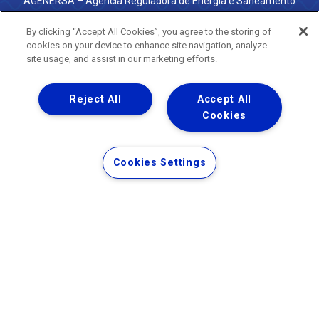
AGENERSA – Agência Reguladora de Energia e Saneamento
do Estado do Rio de Janeiro
0800 024 9040 · (21) 2332-6457 (WhatsApp) ·
By clicking “Accept All Cookies”, you agree to the storing of
ouvidoria@agenersa.rj.gov.br
/
ouvidoria.agenersa@gmail.com
cookies on your device to enhance site navigation, analyze
·
http://www.agenersa.rj.gov.br
site usage, and assist in our marketing efforts.
Reject All
Accept All
Cookies
Uma empresa
Copyright ® 2026 - Todos os Direitos Reservados.
Termos Gerais de Uso de Sites e Aplicativos
Cookies Settings
Política de Privacidade e Proteção de Dados