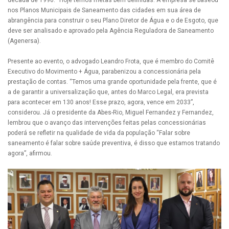
década de 1990. “Hoje temos metas bem definidas. A empresa se baseou
nos Planos Municipais de Saneamento das cidades em sua área de
abrangência para construir o seu Plano Diretor de Água e o de Esgoto, que
deve ser analisado e aprovado pela Agência Reguladora de Saneamento
(Agenersa).
Presente ao evento, o advogado Leandro Frota, que é membro do Comitê
Executivo do Movimento + Água, parabenizou a concessionária pela
prestação de contas. “Temos uma grande oportunidade pela frente, que é
a de garantir a universalização que, antes do Marco Legal, era prevista
para acontecer em 130 anos! Esse prazo, agora, vence em 2033”,
considerou. Já o presidente da Abes-Rio, Miguel Fernandez y Fernandez,
lembrou que o avanço das intervenções feitas pelas concessionárias
poderá se refletir na qualidade de vida da população “Falar sobre
saneamento é falar sobre saúde preventiva, é disso que estamos tratando
agora”, afirmou.