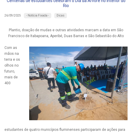
Centenas de estudantes celebram o Dia da Árvore no interior do
Rio
- Notícia Fixada -
Dicas
26/09/2025
Plantio, doação de mudas e outras atividades marcam a data em São
Francisco de Itabapoana, Aperibé, Duas Barras e São Sebastião do Alto
Com as
mãos na
terra e os
olhos no
futuro,
mais de
400
estudantes de quatro municípios fluminenses participaram de ações para