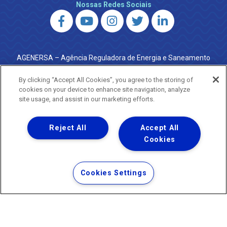
Nossas Redes Sociais
AGENERSA – Agência Reguladora de Energia e Saneamento
do Estado do Rio de Janeiro
0800 024 9040 · (21) 2332-6457 (WhatsApp) ·
By clicking “Accept All Cookies”, you agree to the storing of
ouvidoria@agenersa.rj.gov.br
/
ouvidoria.agenersa@gmail.com
cookies on your device to enhance site navigation, analyze
·
http://www.agenersa.rj.gov.br
site usage, and assist in our marketing efforts.
Reject All
Accept All
Cookies
Uma empresa
Copyright ® 2026 - Todos os Direitos Reservados.
Termos Gerais de Uso de Sites e Aplicativos
Cookies Settings
Política de Privacidade e Proteção de Dados