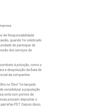
 empresa
pe de Responsabilidade
ocasião, quando foi celebrado
unidade de participar de
ssão dos serviços de
 combate à poluição, como o
ara a despoluição da Baía de
Social da companhia.
lho no Óleo” foi lançado
de sensibilizar a população
esa está com pontos de
essoas possam depositar o
garrafas PET. Depois disso,