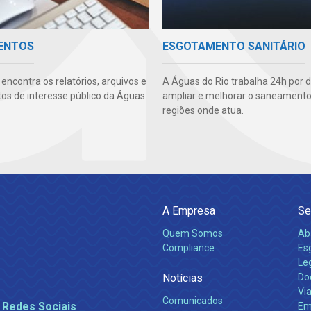
ENTOS
ESGOTAMENTO SANITÁRIO
encontra os relatórios, arquivos e
A Águas do Rio trabalha 24h por d
s de interesse público da Águas
ampliar e melhorar o saneamento
regiões onde atua.
A Empresa
Se
Quem Somos
Ab
Compliance
Es
Leg
Notícias
Do
Via
Comunicados
 Redes Sociais
Em