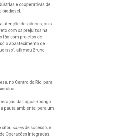
dústrias e cooperativas de
 biodiesel.
 atenção dos alunos, pois
reto com os prejuízos na
o Rio com projetos de
 só o abastecimento de
e isso”, afirmou Bruno
sa, no Centro do Rio, para
ionária.
uperação da Lagoa Rodrigo
a a pauta ambiental para um
e citou
cases
de sucesso, e
de Operações Integradas.