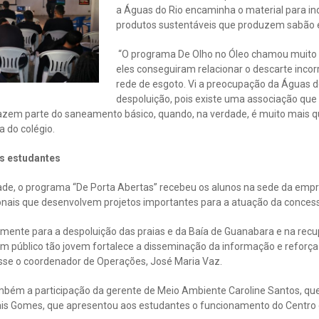
a Águas do Rio encaminha o material para in
produtos sustentáveis que produzem sabão e
“O programa De Olho no Óleo chamou muito a
eles conseguiram relacionar o descarte incor
rede de esgoto. Vi a preocupação da Águas d
despoluição, pois existe uma associação que
fazem parte do saneamento básico, quando, na verdade, é muito mais qu
a do colégio.
os estudantes
ade, o programa “De Porta Abertas” recebeu os alunos na sede da empre
nais que desenvolvem projetos importantes para a atuação da concess
mente para a despoluição das praias e da Baía de Guanabara e na rec
 um público tão jovem fortalece a disseminação da informação e reforç
isse o coordenador de Operações, José Maria Vaz.
mbém a participação da gerente de Meio Ambiente Caroline Santos, qu
is Gomes, que apresentou aos estudantes o funcionamento do Centro 