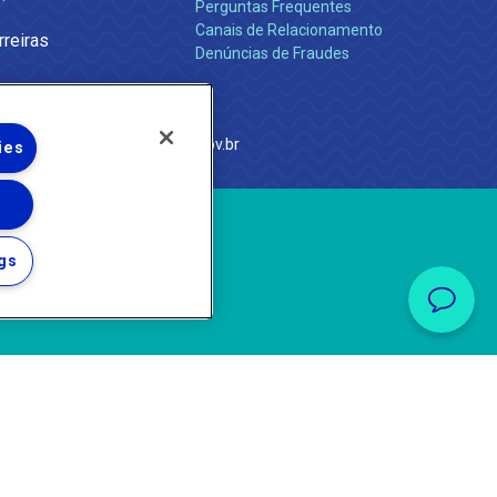
Perguntas Frequentes
Canais de Relacionamento
rreiras
Denúncias de Fraudes
e Janeiro
com
·
http://www.agenersa.rj.gov.br
ies
gs