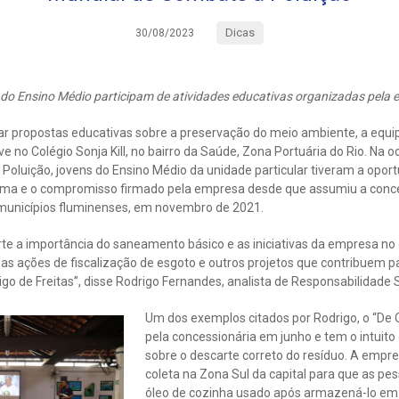
Dicas
30/08/2023
do Ensino Médio participam de atividades educativas organizadas pela
ar propostas educativas sobre a preservação do meio ambiente, a equi
e no Colégio Sonja Kill, no bairro da Saúde, Zona Portuária do Rio. Na 
Poluição, jovens do Ensino Médio da unidade particular tiveram a oport
tema e o compromisso firmado pela empresa desde que assumiu a conce
unicípios fluminenses, em novembro de 2021.
te a importância do saneamento básico e as iniciativas da empresa no
 as ações de fiscalização de esgoto e outros projetos que contribuem p
o de Freitas”, disse Rodrigo Fernandes, analista de Responsabilidade 
Um dos exemplos citados por Rodrigo, o “De O
pela concessionária em junho e tem o intuito 
sobre o descarte correto do resíduo. A empr
coleta na Zona Sul da capital para que as p
óleo de cozinha usado após armazená-lo em 