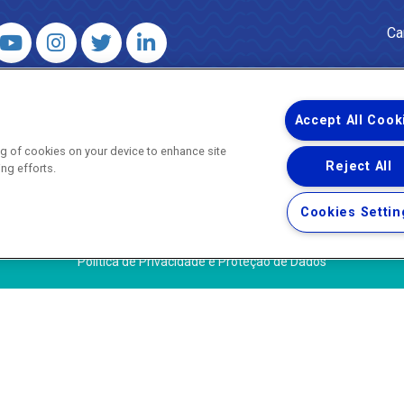
Ca
 – Agência Reguladora de Energia e Saneamento do Estado do Rio d
WhatsApp) ·
ouvidoria@agenersa.rj.gov.br
/
ouvidoria.agenersa@gmail.
Accept All Cook
ing of cookies on your device to enhance site
Reject All
ing efforts.
Uma empresa
Copyright ® 2026 - Todos os Direitos Reservados.
Cookies Settin
Termos Gerais de Uso de Sites e Aplicativos
Política de Privacidade e Proteção de Dados