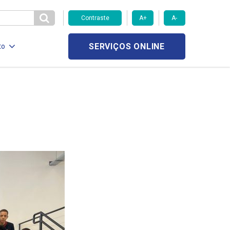
Contraste
A+
A-
SERVIÇOS ONLINE
to