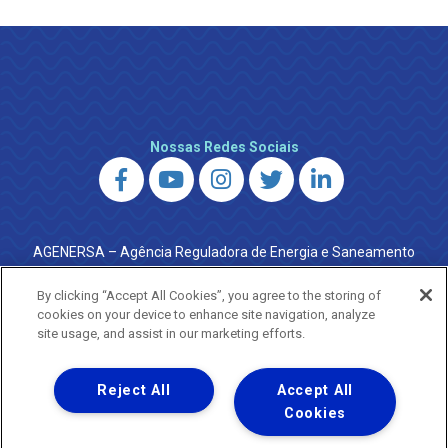
Nossas Redes Sociais
AGENERSA – Agência Reguladora de Energia e Saneamento
do Estado do Rio de Janeiro
0800 024 9040 · (21) 2332-6457 (WhatsApp) ·
By clicking “Accept All Cookies”, you agree to the storing of
ouvidoria@agenersa.rj.gov.br
/
ouvidoria.agenersa@gmail.com
cookies on your device to enhance site navigation, analyze
·
http://www.agenersa.rj.gov.br
site usage, and assist in our marketing efforts.
Reject All
Accept All
Cookies
Uma empresa
Copyright ® 2026 - Todos os Direitos Reservados.