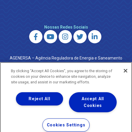
Nossas Redes Sociais
AGENERSA – Agência Reguladora de Energia e Saneamento
do Estado do Rio de Janeiro
0800 024 9040 · (21) 2332-6457 (WhatsApp) ·
By clicking “Accept All Cookies”, you agree to the storing of
ouvidoria@agenersa.rj.gov.br
/
ouvidoria.agenersa@gmail.com
cookies on your device to enhance site navigation, analyze
·
http://www.agenersa.rj.gov.br
site usage, and assist in our marketing efforts.
Reject All
Accept All
Cookies
Uma empresa
Copyright ® 2026 - Todos os Direitos Reservados.
Termos Gerais de Uso de Sites e Aplicativos
Cookies Settings
Política de Privacidade e Proteção de Dados