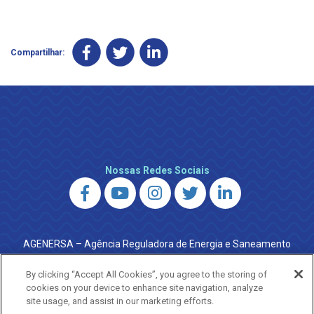
Compartilhar:
Nossas Redes Sociais
AGENERSA – Agência Reguladora de Energia e Saneamento
do Estado do Rio de Janeiro
0800 024 9040 · (21) 2332-6457 (WhatsApp) ·
By clicking “Accept All Cookies”, you agree to the storing of
ouvidoria@agenersa.rj.gov.br
/
ouvidoria.agenersa@gmail.com
cookies on your device to enhance site navigation, analyze
·
http://www.agenersa.rj.gov.br
site usage, and assist in our marketing efforts.