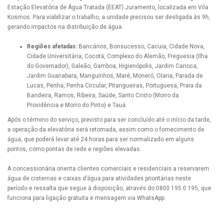
Estação Elevatória de Água Tratada (EEAT) Juramento, localizada em Vila
Kosmos. Para viabilizar o trabalho, a unidade precisou ser desligada às 9h,
gerando impactos na distribuição de água.
Regiões afetadas:
Bancários, Bonsucesso, Cacuia, Cidade Nova,
Cidade Universitária, Cocotá, Complexo do Alemão, Freguesia (Ilha
do Governador), Galeão, Gamboa, Higienópolis, Jardim Carioca,
Jardim Guanabara, Manguinhos, Maré, Moneró, Olaria, Parada de
Lucas, Penha, Penha Circular, Pitangueiras, Portuguesa, Praia da
Bandeira, Ramos, Ribeira, Saúde, Santo Cristo (Morro da
Providência e Morro do Pinto) e Tauá
Após o término do serviço, previsto para ser concluído até o início da tarde,
a operação da elevatória será retomada, assim como o fornecimento de
água, que poderá levar até 24 horas para ser normalizado em alguns
pontos, como pontas de rede e regiões elevadas.
A concessionária orienta clientes comerciais e residenciais a reservarem
água de cisternas e caixas d’água para atividades prioritárias neste
período e ressalta que segue à disposição, através do 0800 195 0 195, que
funciona para ligação gratuita e mensagem via WhatsApp.