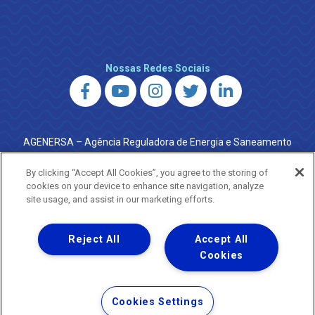
Nossas Redes Sociais
AGENERSA – Agência Reguladora de Energia e Saneamento
do Estado do Rio de Janeiro
0800 024 9040 · (21) 2332-6457 (WhatsApp) ·
By clicking “Accept All Cookies”, you agree to the storing of
ouvidoria@agenersa.rj.gov.br
/
ouvidoria.agenersa@gmail.com
cookies on your device to enhance site navigation, analyze
·
http://www.agenersa.rj.gov.br
site usage, and assist in our marketing efforts.
Reject All
Accept All
Cookies
Uma empresa
Copyright ® 2026 - Todos os Direitos Reservados.
Termos Gerais de Uso de Sites e Aplicativos
Cookies Settings
Política de Privacidade e Proteção de Dados