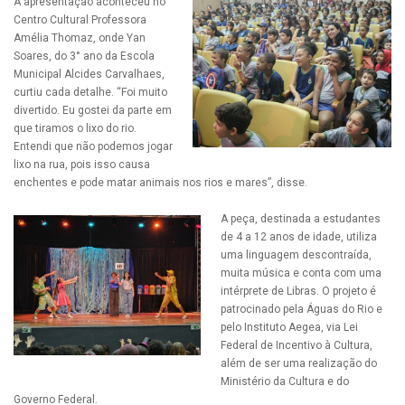
A apresentação aconteceu no
Centro Cultural Professora
Amélia Thomaz, onde Yan
Soares, do 3° ano da Escola
Municipal Alcides Carvalhaes,
curtiu cada detalhe. “Foi muito
divertido. Eu gostei da parte em
que tiramos o lixo do rio.
Entendi que não podemos jogar
lixo na rua, pois isso causa
enchentes e pode matar animais nos rios e mares”, disse.
A peça, destinada a estudantes
de 4 a 12 anos de idade, utiliza
uma linguagem descontraída,
muita música e conta com uma
intérprete de Libras. O projeto é
patrocinado pela Águas do Rio e
pelo Instituto Aegea, via Lei
Federal de Incentivo à Cultura,
além de ser uma realização do
Ministério da Cultura e do
Governo Federal.