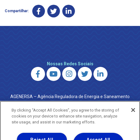
Compartilhar:
Nossas Redes Sociais
AGENERSA – Agência Reguladora de Energia e Saneamento
do Estado do Rio de Janeiro
0800 024 9040 · (21) 2332-6457 (WhatsApp) ·
By clicking “Accept All Cookies”, you agree to the storing of
ouvidoria@agenersa.rj.gov.br
/
ouvidoria.agenersa@gmail.com
cookies on your device to enhance site navigation, analyze
·
http://www.agenersa.rj.gov.br
site usage, and assist in our marketing efforts.
Reject All
Accept All