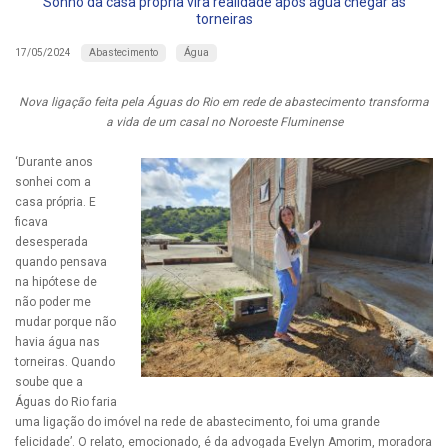
Sonho da casa própria vira realidade após água chegar às
torneiras
Abastecimento
Água
17/05/2024
Nova ligação feita pela Águas do Rio em rede de abastecimento transforma
a vida de um casal no Noroeste Fluminense
‘Durante anos
sonhei com a
casa própria. E
ficava
desesperada
quando pensava
na hipótese de
não poder me
mudar porque não
havia água nas
torneiras. Quando
soube que a
Águas do Rio faria
uma ligação do imóvel na rede de abastecimento, foi uma grande
felicidade’. O relato, emocionado, é da advogada Evelyn Amorim, moradora