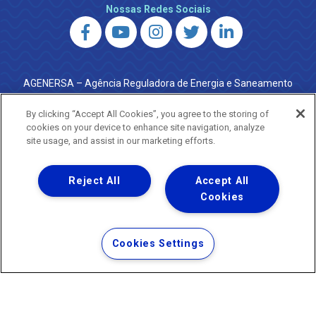
Nossas Redes Sociais
AGENERSA – Agência Reguladora de Energia e Saneamento
do Estado do Rio de Janeiro
0800 024 9040 · (21) 2332-6457 (WhatsApp) ·
By clicking “Accept All Cookies”, you agree to the storing of
ouvidoria@agenersa.rj.gov.br
/
ouvidoria.agenersa@gmail.com
cookies on your device to enhance site navigation, analyze
·
http://www.agenersa.rj.gov.br
site usage, and assist in our marketing efforts.
Reject All
Accept All
Cookies
Uma empresa
Copyright ® 2026 - Todos os Direitos Reservados.
Termos Gerais de Uso de Sites e Aplicativos
Cookies Settings
Política de Privacidade e Proteção de Dados