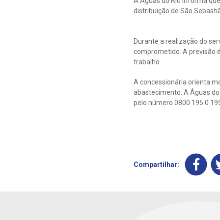
A Águas do Rio informa que
distribuição de São Sebastiã
Durante a realização do ser
comprometido. A previsão é
trabalho.
A concessionária orienta m
abastecimento. A Águas do
pelo número 0800 195 0 19
Compartilhar: