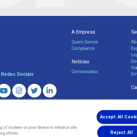
A Empresa
Se
Quem Somos
Ab
Compliance
Es
Leg
Notícias
Do
Via
Comunicados
 Redes Sociais
Em
Ca
 – Agência Reguladora de Energia e Saneamento do Estado do Rio d
WhatsApp) ·
ouvidoria@agenersa.rj.gov.br
/
ouvidoria.agenersa@gmail.
Accept All Cook
ing of cookies on your device to enhance site
Reject All
ing efforts.