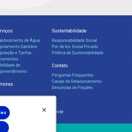
rviços
Sustentabilidade
astecimento de Água
Responsabilidade Social
gotamento Sanitário
Pol. de Inv. Social Privado
islação e Tarifas
Política de Sustentabilidade
cumentos
bilidade de
Contato
preendimento
Perguntas Frequentes
Canais de Relacionamento
rreiras
Denúncias de Fraudes
e Janeiro
com
·
http://www.agenersa.rj.gov.br
ies