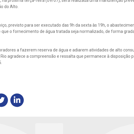
, na próxima terça-feira (09/07), será realizada uma manutenção preve
o do Alto.
viço, previsto para ser executado das 9h da sexta às 19h, o abastecimen
 que o fornecimento de água tratada seja normalizado, de forma grada
oradores a fazerem reserva de água e adiarem atividades de alto con
 Rio agradece a compreensão e ressalta que permanece à disposição p
5.