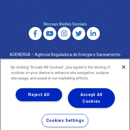
Nossas Redes Sociais
AGENERSA – Agência Reguladora de Energia e Saneamento
do Estado do Rio de Janeiro
0800 024 9040 · (21) 2332-6457 (WhatsApp) ·
By clicking “Accept All Cookies”, you agree to the storing of
ouvidoria@agenersa.rj.gov.br
/
ouvidoria.agenersa@gmail.com
cookies on your device to enhance site navigation, analyze
·
http://www.agenersa.rj.gov.br
site usage, and assist in our marketing efforts.
Reject All
Accept All
Cookies
Uma empresa
Copyright ® 2026 - Todos os Direitos Reservados.
Termos Gerais de Uso de Sites e Aplicativos
Cookies Settings
Política de Privacidade e Proteção de Dados