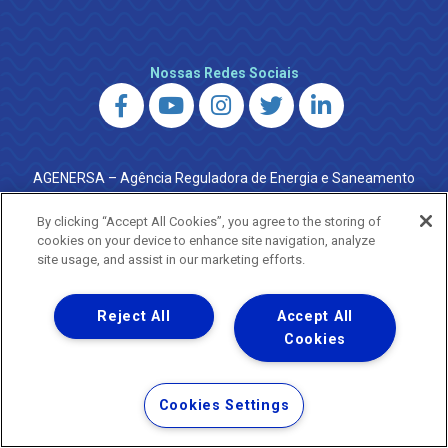
Nossas Redes Sociais
AGENERSA – Agência Reguladora de Energia e Saneamento
do Estado do Rio de Janeiro
0800 024 9040 · (21) 2332-6457 (WhatsApp) ·
By clicking “Accept All Cookies”, you agree to the storing of
ouvidoria@agenersa.rj.gov.br
/
ouvidoria.agenersa@gmail.com
cookies on your device to enhance site navigation, analyze
·
http://www.agenersa.rj.gov.br
site usage, and assist in our marketing efforts.
Reject All
Accept All
Cookies
Uma empresa
Copyright ® 2026 - Todos os Direitos Reservados.
Termos Gerais de Uso de Sites e Aplicativos
Cookies Settings
Política de Privacidade e Proteção de Dados