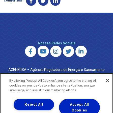
Compartilhar:
Nossas Redes Sociais
AGENERSA – Agência Reguladora de Energia e Saneamento
do Estado do Rio de Janeiro
0800 024 9040 · (21) 2332-6457 (WhatsApp) ·
By clicking “Accept All Cookies”, you agree to the storing of
ouvidoria@agenersa.rj.gov.br
/
ouvidoria.agenersa@gmail.com
cookies on your device to enhance site navigation, analyze
·
http://www.agenersa.rj.gov.br
site usage, and assist in our marketing efforts.
Reject All
Accept All
Cookies
Uma empresa
Copyright ® 2026 - Todos os Direitos Reservados.