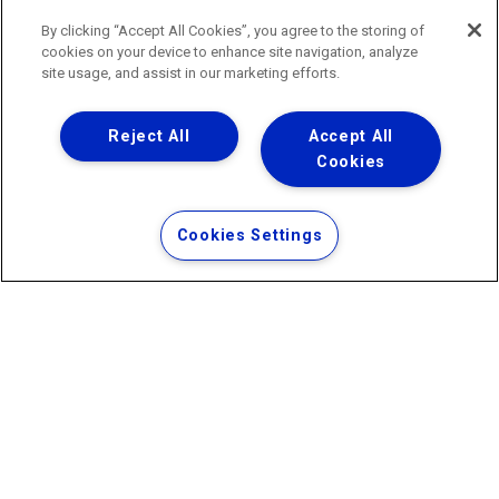
do Estado do Rio de Janeiro
0800 024 9040 · (21) 2332-6457 (WhatsApp) ·
By clicking “Accept All Cookies”, you agree to the storing of
ouvidoria@agenersa.rj.gov.br
/
ouvidoria.agenersa@gmail.com
cookies on your device to enhance site navigation, analyze
·
http://www.agenersa.rj.gov.br
site usage, and assist in our marketing efforts.
Reject All
Accept All
Cookies
Uma empresa
Copyright ® 2026 - Todos os Direitos Reservados.
Termos Gerais de Uso de Sites e Aplicativos
Cookies Settings
Política de Privacidade e Proteção de Dados