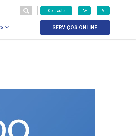
Contraste
A+
A-
SERVIÇOS ONLINE
to