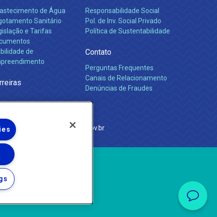
astecimento de Água
Responsabilidade Social
gotamento Sanitário
Pol. de Inv. Social Privado
islação e Tarifas
Política de Sustentabilidade
cumentos
bilidade de
Contato
preendimento
Perguntas Frequentes
Canais de Relacionamento
rreiras
Denúncias de Fraudes
e Janeiro
com
·
http://www.agenersa.rj.gov.br
ies
gs