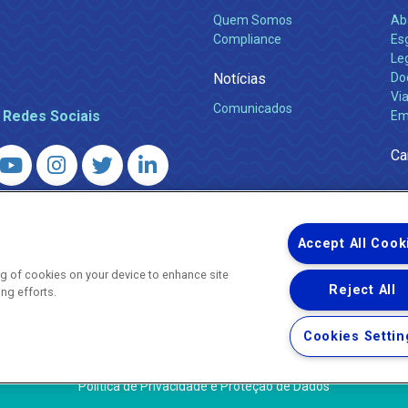
Quem Somos
Ab
Compliance
Es
Leg
Notícias
Do
Via
Comunicados
 Redes Sociais
Em
Ca
 – Agência Reguladora de Energia e Saneamento do Estado do Rio d
WhatsApp) ·
ouvidoria@agenersa.rj.gov.br
/
ouvidoria.agenersa@gmail.
Accept All Cook
ing of cookies on your device to enhance site
Reject All
ing efforts.
Uma empresa
Copyright ® 2026 - Todos os Direitos Reservados.
Cookies Settin
Termos Gerais de Uso de Sites e Aplicativos
Política de Privacidade e Proteção de Dados