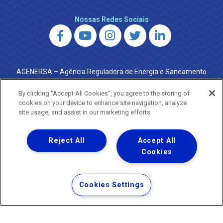
Nossas Redes Sociais
AGENERSA – Agência Reguladora de Energia e Saneamento
do Estado do Rio de Janeiro
0800 024 9040 · (21) 2332-6457 (WhatsApp) ·
By clicking “Accept All Cookies”, you agree to the storing of
ouvidoria@agenersa.rj.gov.br
/
ouvidoria.agenersa@gmail.com
cookies on your device to enhance site navigation, analyze
·
http://www.agenersa.rj.gov.br
site usage, and assist in our marketing efforts.
Reject All
Accept All
Cookies
Uma empresa
Copyright ® 2026 - Todos os Direitos Reservados.
Termos Gerais de Uso de Sites e Aplicativos
Cookies Settings
Política de Privacidade e Proteção de Dados