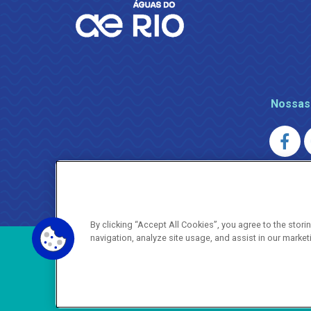
Nossas
AGENERSA
0800 024 9040 · (21) 2332-6457 (
By clicking “Accept All Cookies”, you agree to the stor
navigation, analyze site usage, and assist in our market