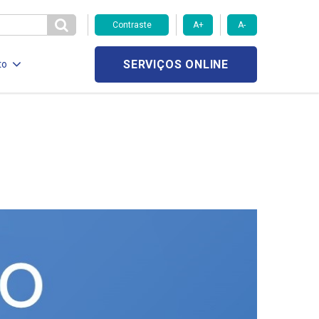
Contraste
A+
A-
SERVIÇOS ONLINE
to