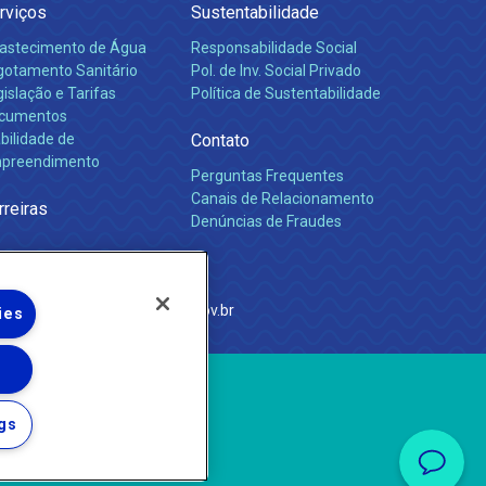
rviços
Sustentabilidade
astecimento de Água
Responsabilidade Social
gotamento Sanitário
Pol. de Inv. Social Privado
islação e Tarifas
Política de Sustentabilidade
cumentos
bilidade de
Contato
preendimento
Perguntas Frequentes
Canais de Relacionamento
rreiras
Denúncias de Fraudes
e Janeiro
com
·
http://www.agenersa.rj.gov.br
ies
gs