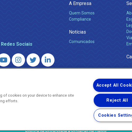
A Empresa
Se
Quem Somos
Ab
Compliance
Es
Leg
Notícias
Do
Via
Comunicados
 Redes Sociais
Em
Ca
 – Agência Reguladora de Energia e Saneamento do Estado do Rio d
WhatsApp) ·
ouvidoria@agenersa.rj.gov.br
/
ouvidoria.agenersa@gmail.
Accept All Cook
ing of cookies on your device to enhance site
Reject All
ing efforts.
Uma empresa
Copyright ® 2026 - Todos os Direitos Reservados.
Cookies Settin
Termos Gerais de Uso de Sites e Aplicativos
Política de Privacidade e Proteção de Dados