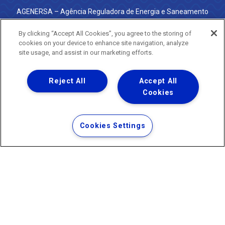
AGENERSA – Agência Reguladora de Energia e Saneamento
do Estado do Rio de Janeiro
0800 024 9040 · (21) 2332-6457 (WhatsApp) ·
By clicking “Accept All Cookies”, you agree to the storing of
ouvidoria@agenersa.rj.gov.br
/
ouvidoria.agenersa@gmail.com
cookies on your device to enhance site navigation, analyze
·
http://www.agenersa.rj.gov.br
site usage, and assist in our marketing efforts.
Reject All
Accept All
Cookies
Uma empresa
Copyright ® 2026 - Todos os Direitos Reservados.
Termos Gerais de Uso de Sites e Aplicativos
Cookies Settings
Política de Privacidade e Proteção de Dados