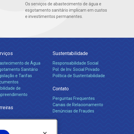
Os serviços de abastecimento de água e
esgotamento sanitário implicam em custos
e investimentos permanentes.
rviços
Sustentabilidade
astecimento de Água
Responsabilidade Social
gotamento Sanitário
Pol. de Inv. Social Privado
islação e Tarifas
Política de Sustentabilidade
cumentos
bilidade de
Contato
preendimento
Perguntas Frequentes
Canais de Relacionamento
rreiras
Denúncias de Fraudes
e Janeiro