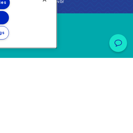
com
·
http://www.agenersa.rj.gov.br
ies
gs