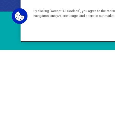
0800 024 9040 · (21) 2332-6457 (
By clicking “Accept All Cookies”, you agree to the stor
navigation, analyze site usage, and assist in our market