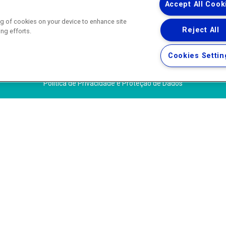
WhatsApp) ·
ouvidoria@agenersa.rj.gov.br
/
ouvidoria.agenersa@gmail.
Accept All Cook
ing of cookies on your device to enhance site
Reject All
ing efforts.
Uma empresa
Copyright ® 2026 - Todos os Direitos Reservados.
Cookies Settin
Termos Gerais de Uso de Sites e Aplicativos
Política de Privacidade e Proteção de Dados