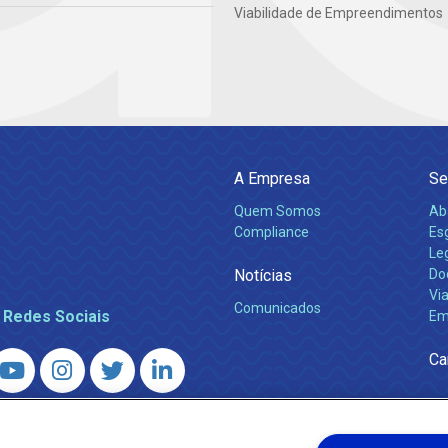
Viabilidade de Empreendimentos
A Empresa
Se
Quem Somos
Ab
Compliance
Es
Leg
Notícias
Do
Via
Comunicados
 Redes Sociais
Em
Ca
 – Agência Reguladora de Energia e Saneamento do Estado do Rio d