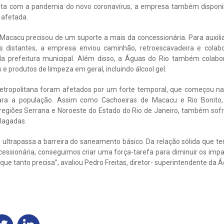
nta com a pandemia do novo coronavírus, a empresa também disponibi
 afetada.
Macacu precisou de um suporte a mais da concessionária. Para auxilia
is distantes, a empresa enviou caminhão, retroescavadeira e cola
a prefeitura municipal. Além disso, a Águas do Rio também colab
e produtos de limpeza em geral, incluindo álcool gel.
etropolitana foram afetados por um forte temporal, que começou na ú
para a população. Assim como Cachoeiras de Macacu e Rio Bonito,
 regiões Serrana e Noroeste do Estado do Rio de Janeiro, também sof
alagadas.
 ultrapassa a barreira do saneamento básico. Da relação sólida que t
cessionária, conseguimos criar uma força-tarefa para diminuir os impa
 tanto precisa”, avaliou Pedro Freitas, diretor- superintendente da Á