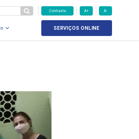
Contraste
A+
A-
SERVIÇOS ONLINE
to