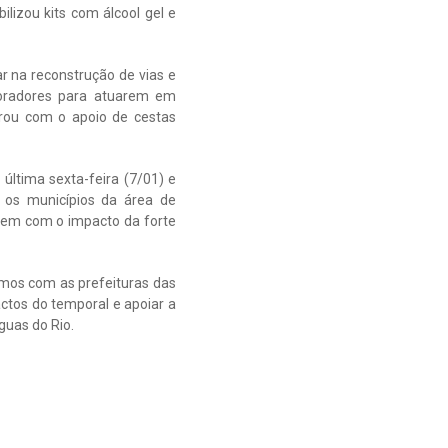
lizou kits com álcool gel e
r na reconstrução de vias e
boradores para atuarem em
orou com o apoio de cestas
ltima sexta-feira (7/01) e
 os municípios da área de
rem com o impacto da forte
emos com as prefeituras das
ctos do temporal e apoiar a
guas do Rio.