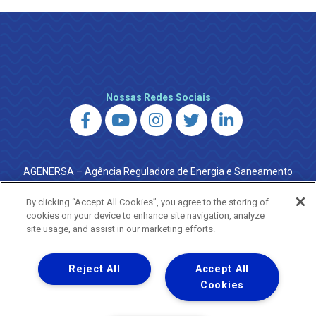
Nossas Redes Sociais
AGENERSA – Agência Reguladora de Energia e Saneamento
do Estado do Rio de Janeiro
0800 024 9040 · (21) 2332-6457 (WhatsApp) ·
By clicking “Accept All Cookies”, you agree to the storing of
ouvidoria@agenersa.rj.gov.br
/
ouvidoria.agenersa@gmail.com
cookies on your device to enhance site navigation, analyze
·
http://www.agenersa.rj.gov.br
site usage, and assist in our marketing efforts.
Reject All
Accept All
Cookies
Uma empresa
Copyright ® 2026 - Todos os Direitos Reservados.