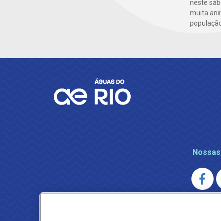
neste sáb
muita ani
população
Nossas
AGENERSA
0800 024 9040 · (21) 2332-6457 (