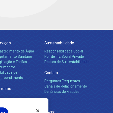
rviços
Sustentabilidade
astecimento de Água
Responsabilidade Social
gotamento Sanitário
Pol. de Inv. Social Privado
islação e Tarifas
Política de Sustentabilidade
cumentos
bilidade de
Contato
preendimento
Perguntas Frequentes
Canais de Relacionamento
rreiras
Denúncias de Fraudes
e Janeiro
com
·
http://www.agenersa.rj.gov.br