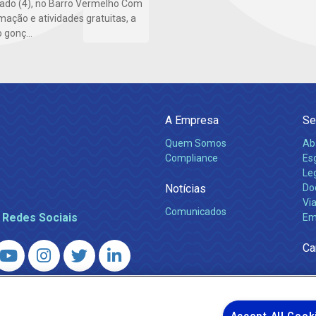
ado (4), no Barro Vermelho Com
mação e atividades gratuitas, a
 gonç...
A Empresa
Se
Quem Somos
Ab
Compliance
Es
Leg
Notícias
Do
Via
Comunicados
 Redes Sociais
Em
Ca
 – Agência Reguladora de Energia e Saneamento do Estado do Rio d
WhatsApp) ·
ouvidoria@agenersa.rj.gov.br
/
ouvidoria.agenersa@gmail.