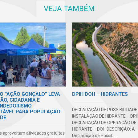
VEJA TAMBÉM
DPIH DOH – HIDRANTES
O “AÇÃO GONÇALO” LEVA
ÃO, CIDADANIA E
NDEDORISMO
DECLARAÇÃO DE POSSIBILIDADE
TÁVEL PARA POPULAÇÃO
INSTALAÇÃO DE HIDRANTE – DPI
ADE
DECLARAÇÃO DE OPERAÇÃO DE
HIDRANTE – DOH DESCRIÇÃO: A
 aproveitam atividades gratuitas
Declaração de Possib...