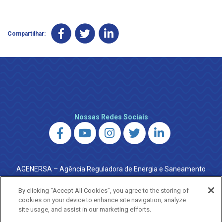
Compartilhar:
Nossas Redes Sociais
AGENERSA – Agência Reguladora de Energia e Saneamento
do Estado do Rio de Janeiro
0800 024 9040 · (21) 2332-6457 (WhatsApp) ·
By clicking “Accept All Cookies”, you agree to the storing of
ouvidoria@agenersa.rj.gov.br
/
ouvidoria.agenersa@gmail.com
cookies on your device to enhance site navigation, analyze
·
http://www.agenersa.rj.gov.br
site usage, and assist in our marketing efforts.