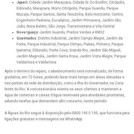
Japeri:
Cidade Jardim Marajoara, Cidade Sr. Do Bonfim, Citrópolis,
Eldorado, Marajoara, Morro Citrópolis, Parque Guandu, Parque
Mucaja, Parque Santos, Santa Terezinha, Belo Horizonte, Centro,
Engenheiro Pedreira, Eucaliptos, Jardim Primavera, Jardim São
João, Nova Belém, São Jorge, Transmontana e Vila Central
Nova Iguaçu:
Jardim Guandu, Prados Verdes e KM32
Queimados:
Distrito Industrial, Jardim Campo Alegre, Jardim da
Fonte, Parque Industrial, Parque Olimpo, Piabas, Pinheiro, Parque
Ipanema, Eldorado, Fonte Cova, Grande Rio, Jardim São Miguel,
Jardim Magnolia, Jardim Santa Rosa, Jardim Vista Alegre, Parque
Valdariosa e Valdariosa
Após o término do reparo, o abastecimento será normalizado, de forma
gradativa, em 72 horas, podendo levar mais tempo em áreas elevadas e
nas pontas da rede de distribuição, como a Ilha do Governador, na Zona
Norte do Rio. A concessionária orienta os seus clientes a manterem a
água de cisternas e caixas d’água reservada para atividades prioritárias,
adiando tarefas que demandem alto consumo, neste período.
A Águas do Rio segue à disposição pelo 0800 195 0 195, que funciona para
ligações gratuitas e mensagens via WhatsApp.