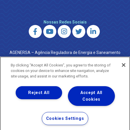
Nossas Redes Sociais
AGENERSA – Agência Reguladora de Energia e Saneamento
do Estado do Rio de Janeiro
0800 024 9040 · (21) 2332-6457 (WhatsApp) ·
By clicking “Accept All Cookies”, you agree to the storing of
ouvidoria@agenersa.rj.gov.br
/
ouvidoria.agenersa@gmail.com
cookies on your device to enhance site navigation, analyze
·
http://www.agenersa.rj.gov.br
site usage, and assist in our marketing efforts.
Reject All
Accept All
Cookies
Uma empresa
Copyright ® 2026 - Todos os Direitos Reservados.
Termos Gerais de Uso de Sites e Aplicativos
Cookies Settings
Política de Privacidade e Proteção de Dados