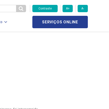
Contraste
A+
A-
SERVIÇOS ONLINE
to