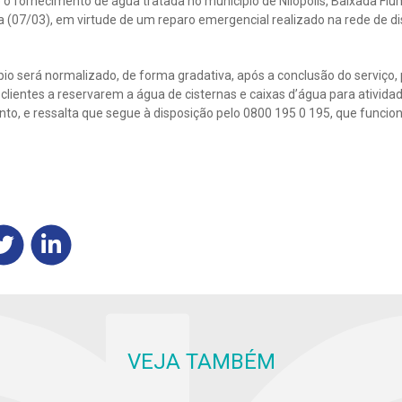
o fornecimento de água tratada no município de Nilópolis, Baixada Flum
 (07/03), em virtude de um reparo emergencial realizado na rede de di
o será normalizado, de forma gradativa, após a conclusão do serviço, p
clientes a reservarem a água de cisternas e caixas d’água para atividade
to, e ressalta que segue à disposição pelo 0800 195 0 195, que funcion
VEJA TAMBÉM