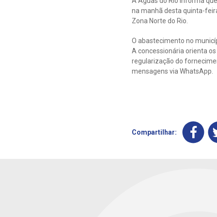
A Águas do Rio informa que 
na manhã desta quinta-feira
Zona Norte do Rio.
O abastecimento no municípi
A concessionária orienta os 
regularização do fornecimen
mensagens via WhatsApp.
Compartilhar: