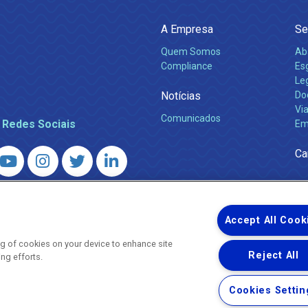
A Empresa
Se
Quem Somos
Ab
Compliance
Es
Leg
Notícias
Do
Via
Comunicados
 Redes Sociais
Em
Ca
 – Agência Reguladora de Energia e Saneamento do Estado do Rio d
WhatsApp) ·
ouvidoria@agenersa.rj.gov.br
/
ouvidoria.agenersa@gmail.
Accept All Cook
ing of cookies on your device to enhance site
Reject All
ing efforts.
Uma empresa
Copyright ® 2026 - Todos os Direitos Reservados.
Cookies Settin