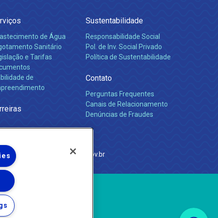
rviços
Sustentabilidade
astecimento de Água
Responsabilidade Social
gotamento Sanitário
Pol. de Inv. Social Privado
islação e Tarifas
Política de Sustentabilidade
cumentos
bilidade de
Contato
preendimento
Perguntas Frequentes
Canais de Relacionamento
rreiras
Denúncias de Fraudes
e Janeiro
com
·
http://www.agenersa.rj.gov.br
ies
gs