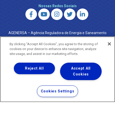
Nossas Redes Sociais
AGENERSA – Agência Reguladora de Energia e Saneamento
do Estado do Rio de Janeiro
0800 024 9040 · (21) 2332-6457 (WhatsApp) ·
By clicking “Accept All Cookies”, you agree to the storing of
ouvidoria@agenersa.rj.gov.br
/
ouvidoria.agenersa@gmail.com
cookies on your device to enhance site navigation, analyze
·
http://www.agenersa.rj.gov.br
site usage, and assist in our marketing efforts.
Reject All
Accept All
Cookies
Uma empresa
Copyright ® 2026 - Todos os Direitos Reservados.
Termos Gerais de Uso de Sites e Aplicativos
Cookies Settings
Política de Privacidade e Proteção de Dados