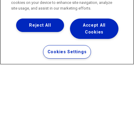
ouvidoria@agenersa.rj.gov.br
/
ouvidoria.agenersa@gmail.com
cookies on your device to enhance site navigation, analyze
·
http://www.agenersa.rj.gov.br
site usage, and assist in our marketing efforts.
Reject All
Accept All
Cookies
Uma empresa
Copyright ® 2026 - Todos os Direitos Reservados.
Termos Gerais de Uso de Sites e Aplicativos
Cookies Settings
Política de Privacidade e Proteção de Dados