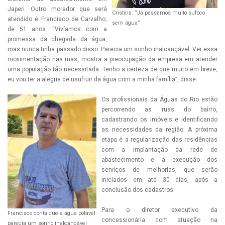
Japeri. Outro morador que será
Cristina: “Já passamos muito sufoco
atendido é Francisco de Carvalho,
sem água”
de 51 anos. “Vivíamos com a
promessa da chegada da água,
mas nunca tinha passado disso. Parecia um sonho inalcançável. Ver essa
movimentação nas ruas, mostra a preocupação da empresa em atender
uma população tão necessitada. Tenho a certeza de que muito em breve,
eu vou ter a alegria de usufruir da água com a minha família”, disse.
Os profissionais da Águas do Rio estão
percorrendo as ruas do bairro,
cadastrando os imóveis e identificando
as necessidades da região. A próxima
etapa é a regularização das residências
com a implantação da rede de
abastecimento e a execução dos
serviços de melhorias, que serão
iniciados em até 30 dias, após a
conclusão dos cadastros.
Para o diretor executivo da
Francisco conta que a água potável
concessionária com atuação na
parecia um sonho inalcançável